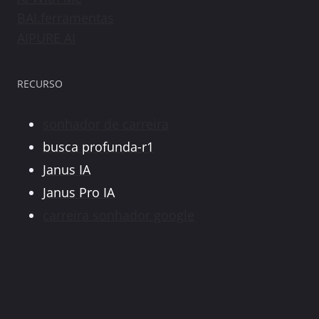
BAI.ferramentas
AIPURE AI
RECURSO
sonhador de carreira
busca profunda-r1
Janus IA
Janus Pro IA
carreira sonhador google