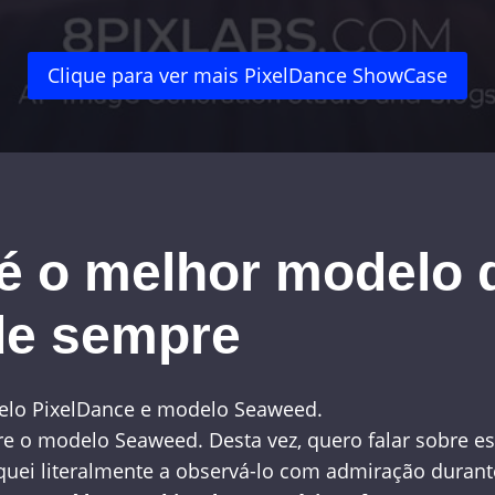
Clique para ver mais PixelDance ShowCase
é o melhor modelo d
de sempre
elo PixelDance e modelo Seaweed.
bre o modelo Seaweed. Desta vez, quero falar sobre 
 fiquei literalmente a observá-lo com admiração dura