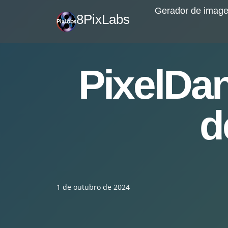
Saltar
Gerador de image
8PixLabs
para
o
conteúdo
PixelDa
d
1 de outubro de 2024