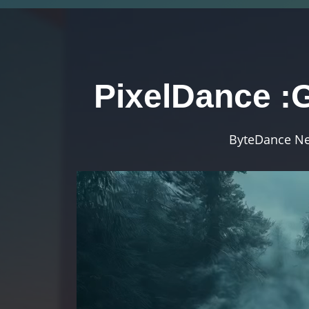
PixelDance :G
ByteDance Ne