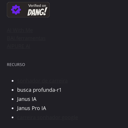
AI With Me
BAI.ferramentas
AIPURE AI
RECURSO
sonhador de carreira
busca profunda-r1
Janus IA
Janus Pro IA
carreira sonhador google