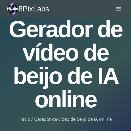
Saltar
8PixLabs
para
Gerador de
o
conteúdo
vídeo de
beijo de IA
online
Início
/
Gerador de vídeo de beijo de IA online