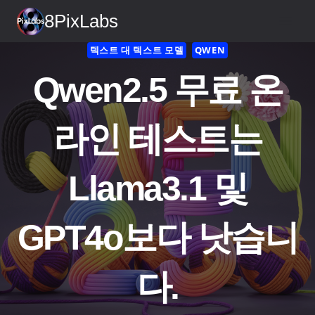
콘
8PixLabs
텐
츠
텍스트 대 텍스트 모델
QWEN
로
Qwen2.5 무료 온
건
너
뛰
라인 테스트는
기
Llama3.1 및
GPT4o보다 낫습니
다.