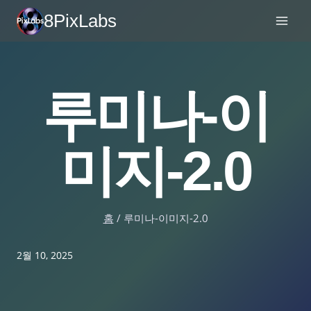
콘
8PixLabs
텐
츠
로
건
루미나-이
너
뛰
기
미지-2.0
홈
/
루미나-이미지-2.0
2월 10, 2025