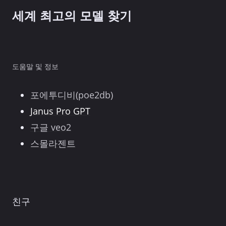
GPT4O
세계 최고의 모델 찾기
보
다
낫
습
도움말 및 정보
니
다.
포에투디비(poe2db)
Janus Pro GPT
구글 veo2
스몰라젠트
친구