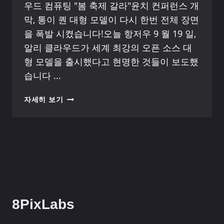
우드 컴퓨팅 "봄 축제 갈라"윤치 컨퍼런스 개
막, 통이 퀀 대형 모델이 다시 한번 전체 장면
을 폭발 시켰습니다!오늘 항저우 9 월 19 일,
알리 클라우드가 세계 최강의 오픈 소스 대
형 모델을 출시했다고 현명한 것들이 보도했
습니다 ...
QWEN2.5
자세히 보기
무
료
온
라
인
테
스
트
는
8PixLabs
LLAMA3.1
및