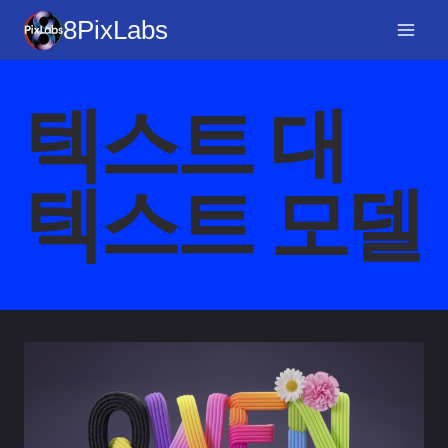
콘
8PixLabs
텐
츠
로
텍스트 대
건
너
뛰
텍스트 모델
기