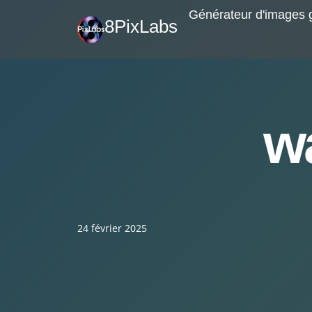
Skip
Générateur d'images g
8PixLabs
to
content
wa
24 février 2025