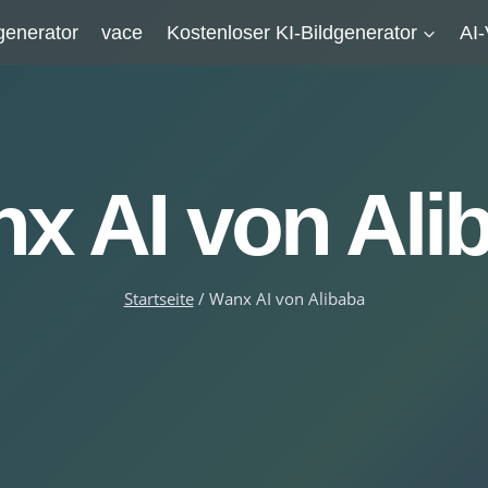
generator
vace
Kostenloser KI-Bildgenerator
AI
x AI von Ali
Startseite
/
Wanx AI von Alibaba