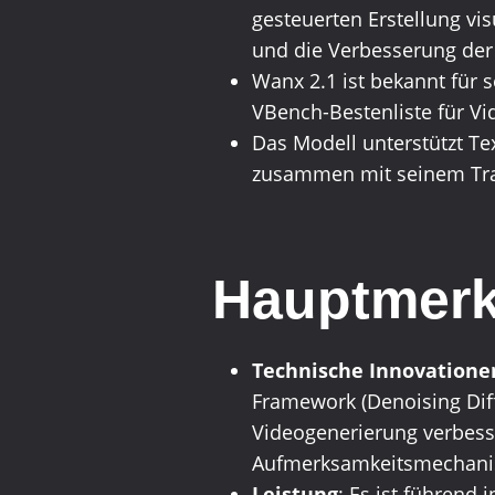
gesteuerten Erstellung v
und die Verbesserung der 
Wanx 2.1 ist bekannt für 
VBench-Bestenliste für Vi
Das Modell unterstützt Te
zusammen mit seinem Trai
Hauptmerk
Technische Innovatione
Framework (Denoising Diff
Videogenerierung verbes
Aufmerksamkeitsmechanism
Leistung
: Es ist führend 