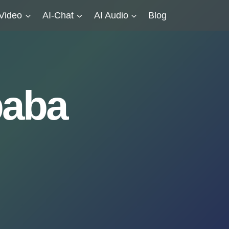
-Video
AI-Chat
AI Audio
Blog
baba