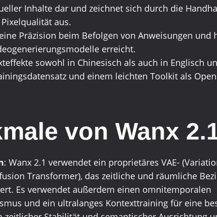
isueller Inhalte dar und zeichnet sich durch die Ha
Pixelqualität aus.
seine Präzision beim Befolgen von Anweisungen und ha
deogenerierungsmodelle erreicht.
xteffekte sowohl in Chinesisch als auch in Englisch u
ningsdatensatz und einem leichten Toolkit als Open 
male von Wanx 2.
n
: Wanx 2.1 verwendet ein proprietäres VAE- (Variati
usion Transformer), das zeitliche und räumliche Bez
sert. Es verwendet außerdem einen omnitemporalen
us und ein ultralanges Kontexttraining für eine be
in zeitlicher Stabilität und semantischer Ausrichtung 