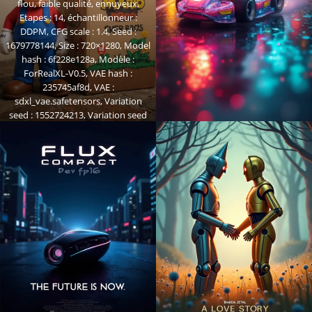
flou, faible qualité, ennuyeux,
Etapes : 14, échantillonneur :
DDPM, CFG scale : 1.4, Seed :
1679778144, Size : 720×1280, Model
hash : 6f228e128a, Modèle :
ForRealXL-V0.5, VAE hash :
235745af8d, VAE :
sdxl_vae.safetensors, Variation
seed : 1552724213, Variation seed
strength : 0.86, Denoising strength
: 0.16, Clip skip : 2, Hires upscale :
1.5, Hires steps : 14, Hires upscaler :
4x_NMKD-Siax_200k, Lora hashes :
"aidmaFluxStyleXL-v0.2 :
6c2a2b2c3859, aidma-Image
Upgrader-v0.1 : e4be4bfcf4dc",
Version : f0.0.17v1.8.0rc-latest-278-
gbfee03d8