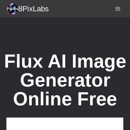
Skip
8PixLabs
to
content
Flux AI Image
Generator
Online Free