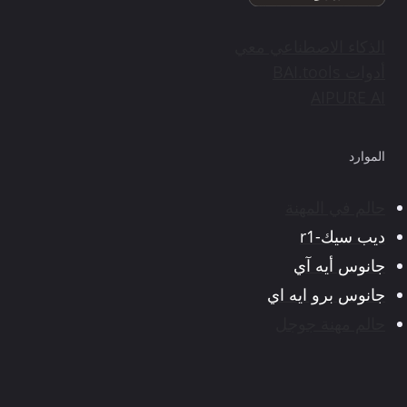
الذكاء الاصطناعي معي
أدوات BAI.tools
AIPURE AI
الموارد
حالم في المهنة
ديب سيك-r1
جانوس أيه آي
جانوس برو ايه اي
حالم مهنة جوجل