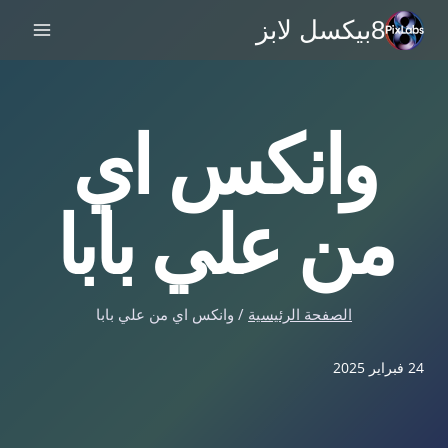
خطي
8بيكسل لابز
لى
لمحتوى
وانكس اي
من علي بابا
الصفحة الرئيسية
/
وانكس اي من علي بابا
24 فبراير 2025