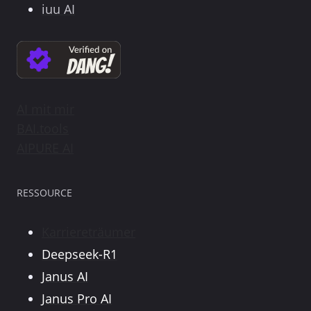
iuu AI
AI mit mir
BAI.tools
AIPURE AI
RESSOURCE
Karriereträumer
Deepseek-R1
Janus AI
Janus Pro AI