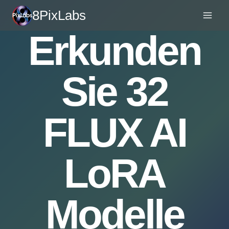
Zum
8PixLabs
Inhalt
Erkunden
springen
Sie 32
FLUX AI
LoRA
Modelle