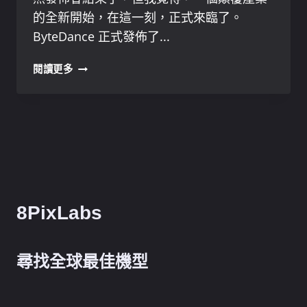
的全新開始，在這一刻，正式來臨了。
ByteDance 正式發佈了...
PIXELDANCE
閱讀更多
是
最
佳
的
文
字
轉
影
片
8PixLabs
模
式
尋找全球最佳機型