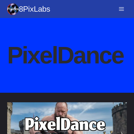
跳
8PixLabs
至
內
容
PixelDance