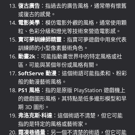
復古廣告
：指過去的廣告風格，通常帶有懷舊
或復古的感覺。
電影美學
：模仿電影外觀的風格，通常使用顆
粒、色彩分級和燈光等技術來營造電影感。
寶可夢訓練師精靈
：指寶可夢遊戲中用來代表
訓練師的小型像素藝術角色。
動畫2k
：可能指動畫世界中的特定風格或社
區，可能與某個年份或風格有關。
SoftServe 動漫
：這個術語可能指柔和、粉彩
般的動漫藝術風格。
PS1 風格
：指的是原版 PlayStation 遊戲機上
的遊戲圖形風格，其特點是低多邊形模型和早
期 3D 圖形。
弗洛克斯·科達
：這個術語不清楚，但它可能
指的是特定的風格或藝術家。
霜凍巷通量
：另一個不清楚的術語，但它可能