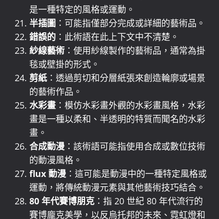
是一種特定的風格或運動。
半插圖
：可能指僅部分完成或詳細的藝術品。
錯誤的
：此術語在此上下文中不清楚。
紗線藝術
：使用紗線製作的藝術品，通常為掛
毯或壁掛的形式。
剪紙
：透過剪切和分層紙張來創造輪廓或場景
的藝術作品。
水彩畫
：模仿水彩畫外觀的水彩畫風格，水彩
畫是一種以柔和、半透明的特質而聞名的水彩
畫。
合成動漫
：該術語可能指使用合成或數位技術
的動漫風格。
flux 動漫
：這可能是動漫中的一種特定風格或
運動，將傳統動漫元素與其他藝術技巧結合。
80 年代賽博朋克
：指 20 世紀 80 年代流行的
賽博龐克美學，以反烏托邦的未來、霓虹燈和