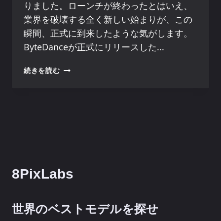
りました。ローンチが終わったとはいえ、
業界を破壊する全く新しい始まりが、この
瞬間、正式に到来したような気がします。
ByteDanceが正式にリリースした...
PIXELDANCE
続きを読む
は
最
高
の
テ
キ
ス
ト・
ト
8PixLabs
ゥ・
ビ
デ
世界のベストモデルを探せ
オ・