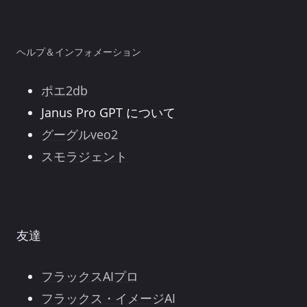
モ
デ
ル
ヘルプ＆インフォメーション
だ
ポエ2db
Janus Pro GPT について
グーグルveo2
スモラジェント
友達
フラックスAIプロ
フラックス・イメージAI