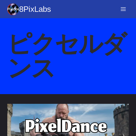
コ
8PixLabs
ン
テ
ン
ピクセルダ
ツ
へ
ス
ンス
キ
ッ
プ