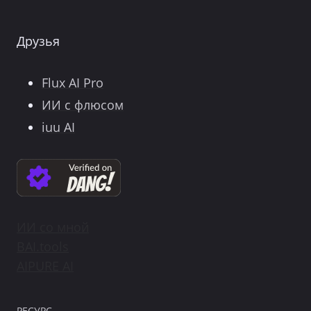
Друзья
Flux AI Pro
ИИ с флюсом
iuu AI
ИИ со мной
BAI.tools
AIPURE AI
РЕСУРС