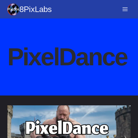
Перейти
8PixLabs
к
содержимому
PixelDance