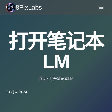
跳
8PixLabs
至
内
容
打开笔记本
LM
首页
/
打开笔记本LM
10 月 4, 2024