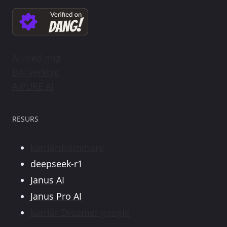
AI med mig
BAI.verktyg
AIPURE AI
RESURS
karriärdrömmare
deepseek-r1
Janus AI
Janus Pro AI
karriär Dreamer google