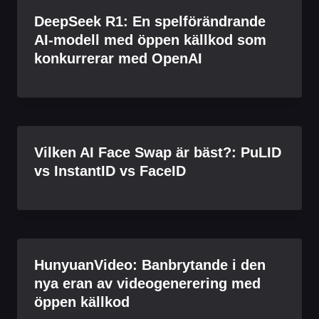
DeepSeek R1: En spelförändrande
AI-modell med öppen källkod som
konkurrerar med OpenAI
Vilken AI Face Swap är bäst?: PuLID
vs InstantID vs FaceID
HunyuanVideo: Banbrytande i den
nya eran av videogenerering med
öppen källkod