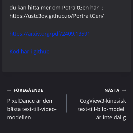
du kan hitta mer om PotraitGen här ：
https://ustc3dv.github.io/PortraitGen/
https://arxiv.org/pdf/2409.13591
Kod här i github
Inläggsnavigerin
FÖREGÅENDE
NÄSTA
PixelDance är den
CogView3-kinesisk
bästa text-till-video-
text-till-bild-modell
modellen
är inte dålig