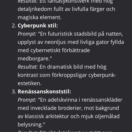
Resultat:
Ett fantasykonstverk med hög
detaljrikedom fullt av livfulla färger och
magiska element.
Cyberpunk stil:
Prompt:
"En futuristisk stadsbild på natten,
upplyst av neonljus med livliga gator fyllda
med cybernetiskt förbättrade
medborgare."
Resultat:
En dramatisk bild med hög
kontrast som förkroppsligar cyberpunk-
estetiken.
Renässanskonststil:
Prompt:
"En adelskvinna i renässanskläder
med invecklade broderier, mot bakgrund
av klassisk arkitektur och mjuk oljemålad
belysning."