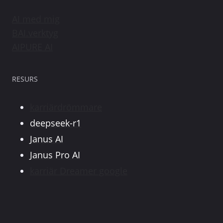
AI med mig
BAI.verktyg
AIPURE AI
RESURS
karriärdrömmare
deepseek-r1
Janus AI
Janus Pro AI
karriär Dreamer google