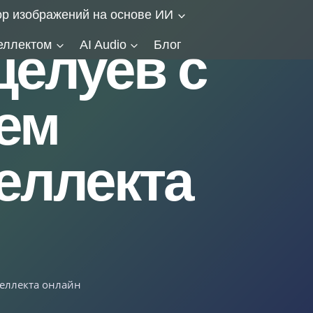
ор изображений на основе ИИ
еллектом
AI Audio
Блог
целуев с
ем
еллекта
теллекта онлайн