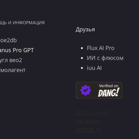
ЩЬ И ИНФОРМАЦИЯ
Друзья
poe2db
Flux AI Pro
anus Pro GPT
ИИ с флюсом
угл вео2
iuu AI
молагент
ИИ со мной
BAI.tools
AIPURE AI