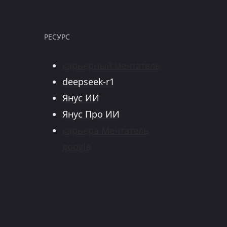
РЕСУРС
карьерный мечтатель
deepseek-r1
Янус ИИ
Янус Про ИИ
карьера Мечтатель
google