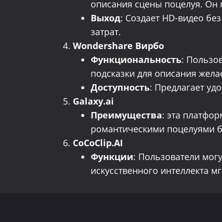
описания сцены поцелуя. Он
Выход
: Создает HD-видео бе
затрат.
Wondershare Вирбо
Функциональность
: Пользо
подсказки для описания жел
Доступность
: Предлагает уд
Galaxy.ai
Преимущества
: эта платфо
романтическими поцелуями бе
CoCoClip.AI
Функции
: Пользователи мог
искусственного интеллекта м