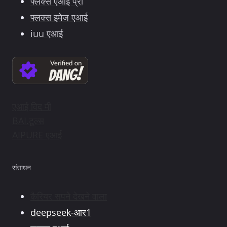
फ्लक्स एआई प्रो
फ्लक्स इमेज एआई
iuu एआई
एआई विद मी
BAI.टूल्स
AIPURE एआई
संसाधन
कैरियर सपने देखने वाला
deepseek-आर1