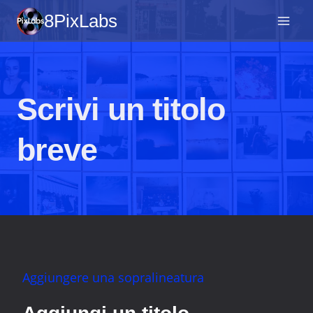
Vai
8PixLabs
al
contenuto
Scrivi un titolo
breve
Aggiungere una sopralineatura