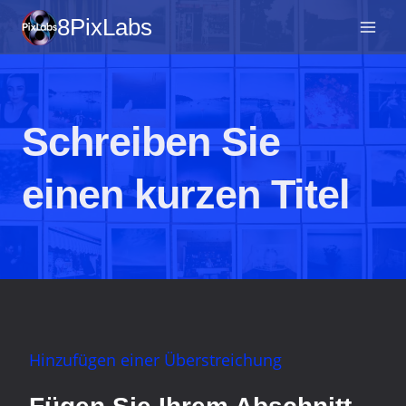
Zum
8PixLabs
Inhalt
springen
Schreiben Sie
einen kurzen Titel
Hinzufügen einer Überstreichung