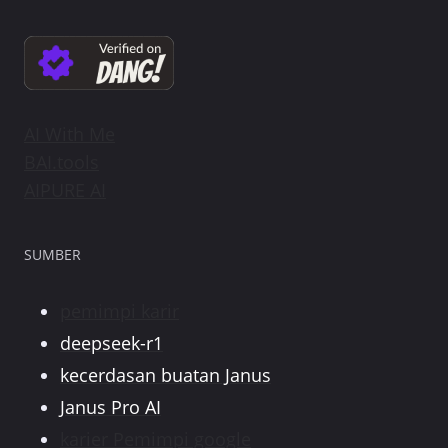
AI With Me
BAI.tools
AIPURE AI
SUMBER
pemimpi karir
deepseek-r1
kecerdasan buatan Janus
Janus Pro AI
karier Pemimpi google