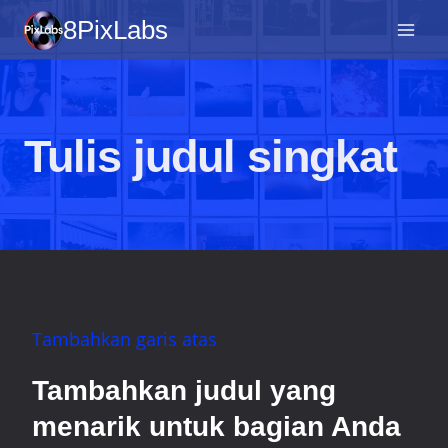
Loncat
8PixLabs
ke
konten
Tulis judul singkat
Tambahkan garis atas
Tambahkan judul yang
menarik untuk bagian Anda