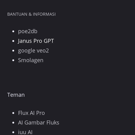
BANTUAN & INFORMASI
poe2db
Janus Pro GPT
google veo2
Smolagen
Teman
Flux AI Pro
AI Gambar Fluks
iuu AI