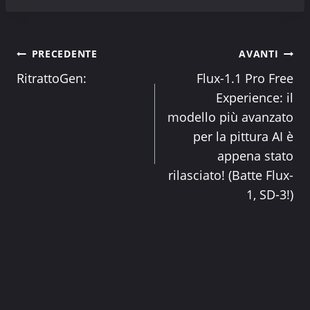
Navigazione
PRECEDENTE
AVANTI
RitrattoGen:
Flux-1.1 Pro Free
articoli
Experience: il
modello più avanzato
per la pittura AI è
appena stato
rilasciato! (Batte Flux-
1, SD-3!)