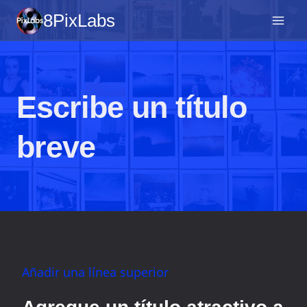
Saltar
8PixLabs
al
contenido
Escribe un título
breve
Añadir una línea superior