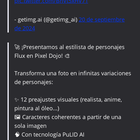
pic.twitter.com/BnVt5xHV71
- getimg.ai (@getimg_ai)
20 de septiembre
de 2024
🚀 ¡Presentamos al estilista de personajes
Flux en Pixel Dojo! 🎨
Transforma una foto en infinitas variaciones
de personajes:
✨ 12 preajustes visuales (realista, anime,
pintura al óleo...)
🖼️ Caracteres coherentes a partir de una
sola imagen
🧠 Con tecnología PuLID AI