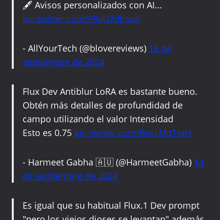
🖋️ Avisos personalizados con AI...
pic.twitter.com/98aU7dbsno
- AllYourTech (@blovereviews)
16 de
septiembre de 2024
Flux Dev Antiblur LoRA es bastante bueno.
Obtén más detalles de profundidad de
campo utilizando el valor Intensidad
Esto es 0.75
pic.twitter.com/BvssMq1taH
- Harmeet Gabha 🇦🇺 (@HarmeetGabha)
14
de septiembre de 2024
Es igual que su habitual Flux.1 Dev prompt
"pero los viejos dioses se levantan" además