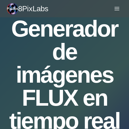
Saltar
8PixLabs
al
Generador
contenido
de
imágenes
FLUX en
tiempo real