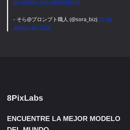
pic.twitter.com/4vYrbHysFp
- そら@プロンプト職人 (@sora_biz)
31 de
agosto de 2024
8PixLabs
ENCUENTRE LA MEJOR MODELO
DEL MUNDO