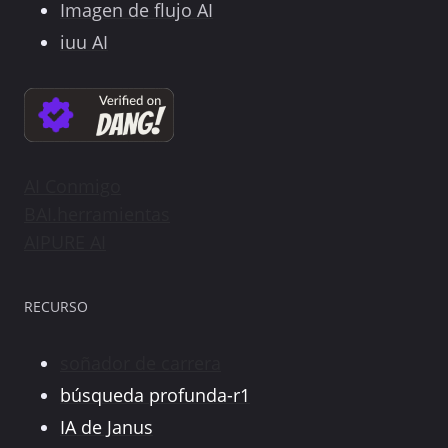
Imagen de flujo AI
iuu AI
AI Conmigo
BAI.herramientas
AIPURE AI
RECURSO
soñador de carrera
búsqueda profunda-r1
IA de Janus