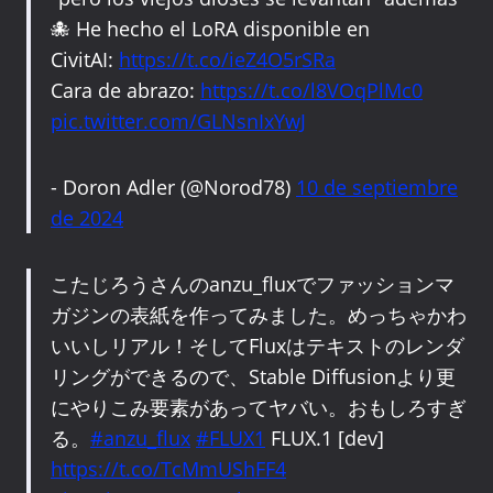
🐙 He hecho el LoRA disponible en
CivitAI:
https://t.co/ieZ4O5rSRa
Cara de abrazo:
https://t.co/l8VOqPlMc0
pic.twitter.com/GLNsnIxYwJ
- Doron Adler (@Norod78)
10 de septiembre
de 2024
こたじろうさんのanzu_fluxでファッションマ
ガジンの表紙を作ってみました。めっちゃかわ
いいしリアル！そしてFluxはテキストのレンダ
リングができるので、Stable Diffusionより更
にやりこみ要素があってヤバい。おもしろすぎ
る。
#anzu_flux
#FLUX1
FLUX.1 [dev]
https://t.co/TcMmUShFF4