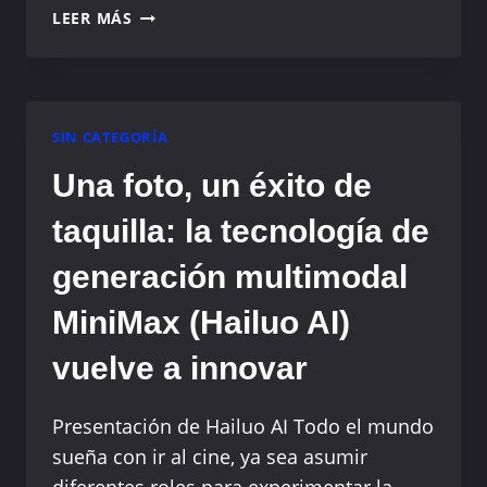
DEEPSEEK
LEER MÁS
R1:
UN
MODELO
DE
INTELIGENCIA
SIN CATEGORÍA
ARTIFICIAL
Una foto, un éxito de
DE
CÓDIGO
taquilla: la tecnología de
ABIERTO
QUE
generación multimodal
CAMBIA
LAS
MiniMax (Hailuo AI)
REGLAS
vuelve a innovar
DEL
JUEGO
Y
Presentación de Hailuo AI Todo el mundo
RIVALIZA
sueña con ir al cine, ya sea asumir
CON
diferentes roles para experimentar la