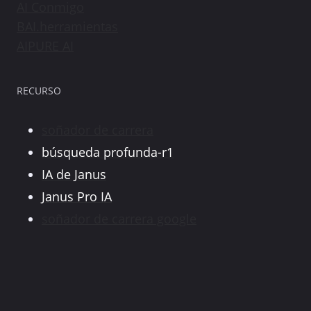
AI Conmigo
BAI.herramientas
AIPURE AI
RECURSO
soñador de carrera
búsqueda profunda-r1
IA de Janus
Janus Pro IA
soñador de carrera google