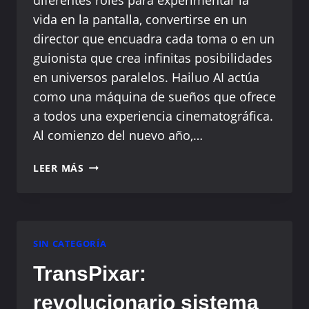
OPENAI
vida en la pantalla, convertirse en un
director que encuadra cada toma o en un
guionista que crea infinitas posibilidades
en universos paralelos. Hailuo AI actúa
como una máquina de sueños que ofrece
a todos una experiencia cinematográfica.
Al comienzo del nuevo año,…
UNA
LEER MÁS
FOTO,
UN
ÉXITO
DE
TAQUILLA:
SIN CATEGORÍA
LA
TransPixar:
TECNOLOGÍA
DE
revolucionario sistema
GENERACIÓN