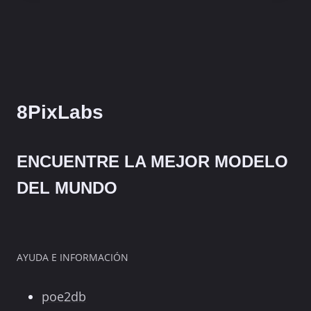
SWAP
ES
EL
MEJOR?:
PULID
VS
INSTANTID
8PixLabs
VS
FACEID
ENCUENTRE LA MEJOR MODELO
DEL MUNDO
AYUDA E INFORMACIÓN
poe2db