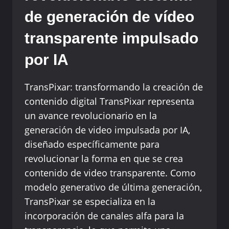
MULTIMODAL
de generación de vídeo
MINIMAX
(HAILUO
transparente impulsado
AI)
por IA
VUELVE
A
INNOVAR
TransPixar: transformando la creación de
contenido digital TransPixar representa
un avance revolucionario en la
generación de video impulsada por IA,
diseñado específicamente para
revolucionar la forma en que se crea
contenido de video transparente. Como
modelo generativo de última generación,
TransPixar se especializa en la
incorporación de canales alfa para la