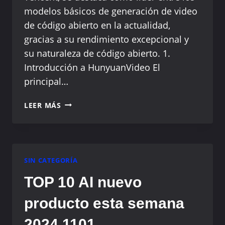
modelos básicos de generación de video
de código abierto en la actualidad,
gracias a su rendimiento excepcional y
su naturaleza de código abierto. 1.
Introducción a HunyuanVideo El
principal…
HUNYUANVIDEO:
LEER MÁS
PIONEROS
DE
LA
NUEVA
ERA
SIN CATEGORÍA
DE
TOP 10 AI nuevo
LA
GENERACIÓN
producto esta semana
DE
VIDEOS
2024 1101