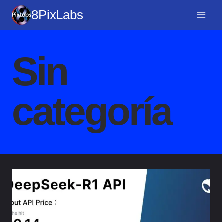
Saltar
8PixLabs
al
contenido
Sin
categoría