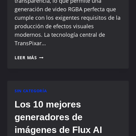
transparencia, lo que permite una
generación de video RGBA perfecta que
cumple con los exigentes requisitos de la
producción de efectos visuales
modernos. La tecnología central de
TransPixar…
TRANSPIXAR:
LEER MÁS
REVOLUCIONARIO
SISTEMA
DE
GENERACIÓN
DE
SIN CATEGORÍA
VÍDEO
Los 10 mejores
TRANSPARENTE
IMPULSADO
generadores de
POR
IA
imágenes de Flux AI