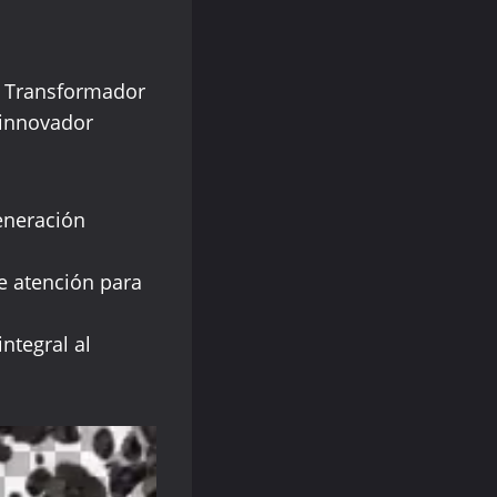
l Transformador
l innovador
generación
e atención para
ntegral al