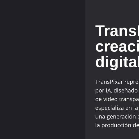
Trans
creac
digita
TransPixar repre
por IA, diseñado
de video transp
especializa en l
una generación 
la producción de