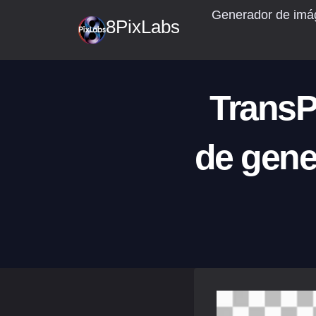
Saltar
Generador de imág
8PixLabs
al
contenido
TransP
de gene