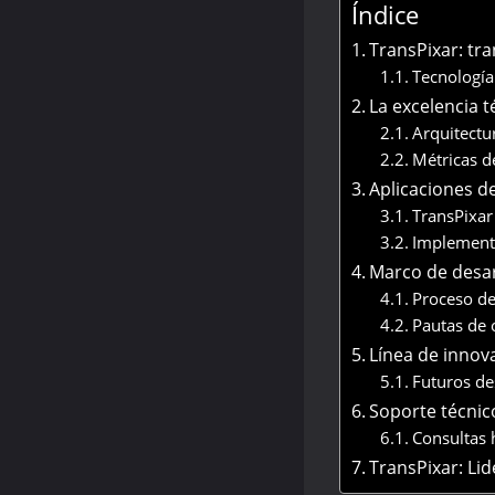
Índice
TransPixar: tr
Tecnología
La excelencia t
Arquitectu
Métricas d
Aplicaciones d
TransPixar 
Implementa
Marco de desar
Proceso de
Pautas de 
Línea de innov
Futuros de
Soporte técnic
Consultas 
TransPixar: Li