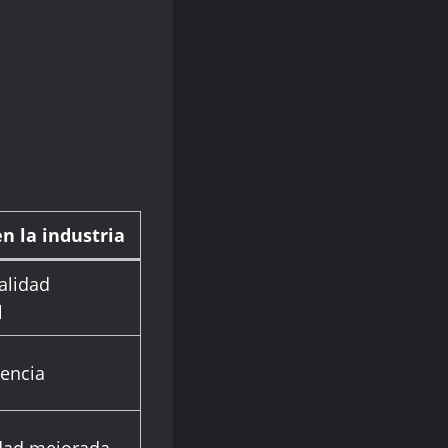
n la industria
alidad
l
iencia
dad mejorada