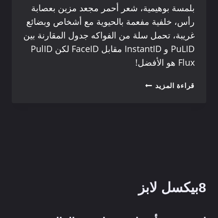
بلمسة بوهيمية، شعر أحمر مجعد مزين بعصابة
رأس، خلفية مفعمة بالحيوية مع أشخاص وبضائع
غريبة، تحمل سلة من الفواكه جدول المقارنة بين
PuLID و InstantID مقابل FaceID لكن PulID
Flux هو الأفضل!
أيهما
قراءة المزيد
أفضل
تبديل
الوجه
بالذكاء
الاصطناعي؟
بُوليد
مقابل
إنستانت
آي
8بيكسل لابز
دي
مقابل
فيس