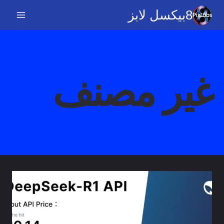
خطي
8بيكسل لابز
لى
لمحتوى
غير مصنف