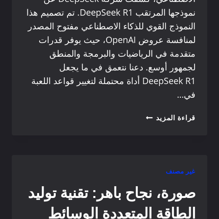
نموذجها المرتقب DeepSeek R1. تم تصميم هذا
النموذج القوي للذكاء الاصطناعي مفتوح المصدر
لمنافسة عروض OpenAI، حيث يوفر قدرات
متقدمة في الرياضيات والبرمجة والمنطق
لجمهور أوسع. دعنا نتعمق في ما يجعل
DeepSeek R1 أداة محتملة لتغيير قواعد اللعبة
في…
DEEPSEEK
قراءة المزيد
R1:
نموذج
الذكاء
الاصطناعي
مفتوح
غير مصنف
المصدر
صورة، نجاح باهر: تقنية توليد
الذي
يغير
الطاقة المتعددة الوسائط
قواعد