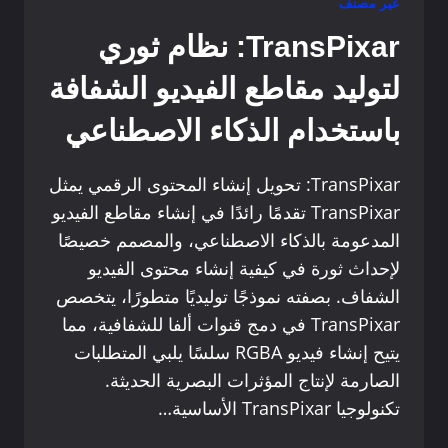
الطاقة
غير مصنف
المتعددة
TransPixar: نظام ثوري
الوسائط
MINIMAX
لتوليد مقاطع الفيديو الشفافة
(HAILUO
AI)
باستخدام الذكاء الاصطناعي
تبتكر
مرة
TransPixar: تحويل إنشاء المحتوى الرقمي يمثل
أخرى
TransPixar تقدمًا رائدًا في إنشاء مقاطع الفيديو
المدعومة بالذكاء الاصطناعي، والمصمم خصيصًا
لإحداث ثورة في كيفية إنشاء محتوى الفيديو
الشفاف. بصفته نموذجًا توليديًا متطورًا، يتخصص
TransPixar في دمج قنوات ألفا للشفافية، مما
يتيح إنشاء فيديو RGBA سلسًا يلبي المتطلبات
الصارمة لإنتاج المؤثرات البصرية الحديثة.
تكنولوجيا TransPixar الأساسية…