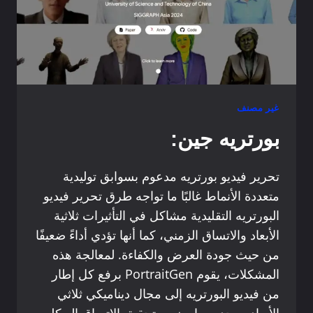
غير مصنف
بورتريه جين:
تحرير فيديو بورتريه مدعوم بسوابق توليدية
متعددة الأنماط غالبًا ما تواجه طرق تحرير فيديو
البورتريه التقليدية مشاكل في التأثيرات ثلاثية
الأبعاد والاتساق الزمني، كما أنها تؤدي أداءً ضعيفًا
من حيث جودة العرض والكفاءة. لمعالجة هذه
المشكلات، يقوم PortraitGen برفع كل إطار
من فيديو البورتريه إلى مجال ديناميكي ثلاثي
الأبعاد موحد، مما يضمن تحقيق الاتساق الهيكلي