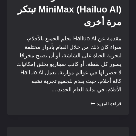
اللعبة
MiniMax (Hailuo AI) تبتكر
وينافس
OPENAI
مرة أخرى
مقدمة عن Hailuo AI يحلم الجميع بالأفلام،
سواء كان ذلك من خلال القيام بأدوار مختلفة
لتجربة الحياة على الشاشة، أو أن يصبح مخرجًا
يصور كل لقطة، أو كاتب سيناريو يخلق إمكانيات
لا حصر لها في عوالم موازية. يعمل Hailuo AI
كآلة أحلام، حيث يقدم للجميع تجربة تشبه
الأفلام. في بداية العام الجديد،...
صورة،
قراءة المزيد
نجاح
باهر:
تقنية
توليد