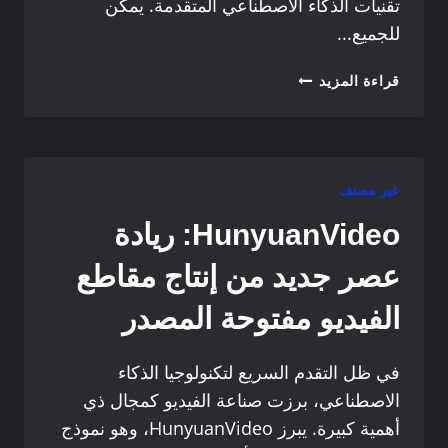
تقنيات الذكاء الاصطناعي المتقدمة. يمكن
للجميع...
أفضل
قراءة المزيد
10
مولدات
صور
FLUX
AI
غير مصنف
HunyuanVideo: ريادة
عصر جديد من إنتاج مقاطع
الفيديو مفتوحة المصدر
في ظل التقدم السريع لتكنولوجيا الذكاء
الاصطناعي، برزت صناعة الفيديو كمجال ذي
أهمية كبيرة. يبرز HunyuanVideo، وهو نموذج