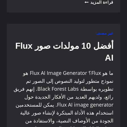
TRANSPIXAR:
قراءة المزيد
نظام
ثوري
لتوليد
مقاطع
الفيديو
غير مصنف
الشفافة
أفضل 10 مولدات صور Flux
باستخدام
الذكاء
AI
الاصطناعي
ما هو Flux؟ Flux AI Image Generator هو
نموذج متطور لتوليد النصوص إلى الصور تم
تطويره بواسطة Black Forest Labs. إنهم فريق
رائع، ولديهم العديد من الأفكار الجديدة حول
Flux AI image generator. يمكن للمستخدمين
استخدام هذه الأداة المبتكرة لإنشاء صور عالية
الجودة من الأوصاف النصية، والاستفادة من