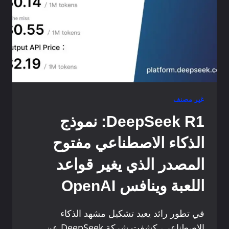
غير مصنف
DeepSeek R1: نموذج
الذكاء الاصطناعي مفتوح
المصدر الذي يغير قواعد
اللعبة وينافس OpenAI
في تطور رائد يعيد تشكيل مشهد الذكاء
الاصطناعي، كشفت شركة DeepSeek عن