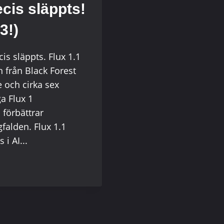
ecis släppts!
3!)
is släppts. Flux 1.1
n från Black Forest
e och cirka sex
a Flux 1
 förbättrar
gfalden. Flux 1.1
i AI...