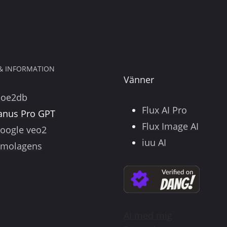
 & INFORMATION
Vänner
poe2db
Flux AI Pro
anus Pro GPT
Flux Image AI
oogle veo2
iuu AI
molagens
AI med mig