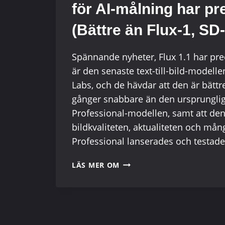
för AI-målning har pr
(Bättre än Flux-1, SD-
Spännande nyheter, Flux 1.1 har prec
är den senaste text-till-bild-modelle
Labs, och de hävdar att den är bättr
gånger snabbare än den ursprunglig
Professional-modellen, samt att den
bildkvaliteten, aktualiteten och mån
Professional lanserades och testades 
FLUX-
LÄS MER OM
1.1
PRO
FREE
EXPERIENCE:
DEN