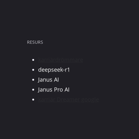
RESURS
karriärdrömmare
deepseek-r1
Janus AI
Janus Pro AI
karriär Dreamer google