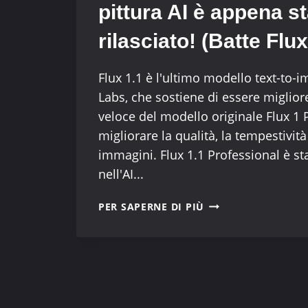
pittura AI è appena s
rilasciato! (Batte Flux
Flux 1.1 è l'ultimo modello text-to-i
Labs, che sostiene di essere migliore
veloce del modello originale Flux 1 P
migliorare la qualità, la tempestività 
immagini. Flux 1.1 Professional è sta
nell'AI...
FLUX-
PER SAPERNE DI PIÙ
1.1
PRO
FREE
EXPERIENCE:
IL
MODELLO