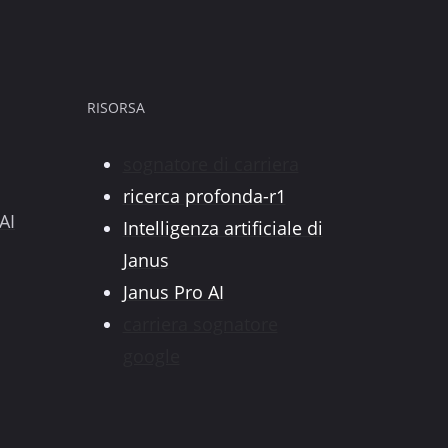
RISORSA
sognatore di carriera
ricerca profonda-r1
AI
Intelligenza artificiale di
Janus
Janus Pro AI
carriera sognatore
google