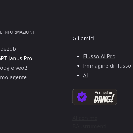
 E INFORMAZIONI
Gli amici
Poe2db
Flusso AI Pro
PT Janus Pro
Immagine di flusso 
oogle veo2
AI
molagente
AI con me
BAI.strumenti