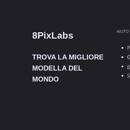
PIÙ
AVANZATO
PER
LA
PITTURA
AIUTO
8PixLabs
AI
È
APPENA
STATO
TROVA LA MIGLIORE
G
RILASCIATO!
g
MODELLA DEL
(BATTE
S
FLUX-
MONDO
1,
SD-
3!)