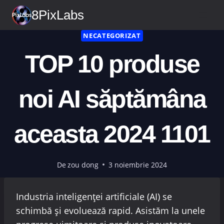
Treci
8PixLabs
la
conținut
NECATEGORIZAT
TOP 10 produse
noi AI săptămâna
aceasta 2024 1101
De
zou dong
3 noiembrie 2024
Industria inteligenței artificiale (AI) se
schimbă și evoluează rapid. Asistăm la unele