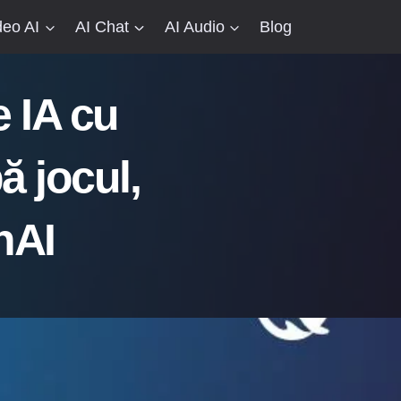
deo AI
AI Chat
AI Audio
Blog
 IA cu
 jocul,
nAI