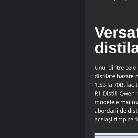
Versat
distil
Unul dintre cel
distilate bazate 
1.5B la 70B, fac
R1-Distill-Qwen-
modelele mai mar
abordării de dis
același timp ceri