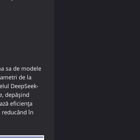
ma sa de modele
rametri de la
delul DeepSeek-
e, depășind
ază eficiența
, reducând în