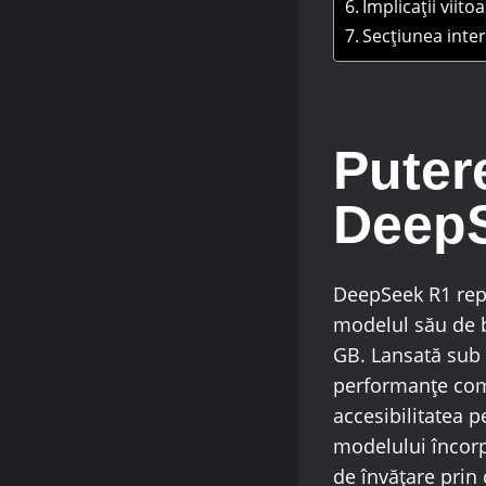
Implicații viito
Secțiunea intera
Puter
Deep
DeepSeek R1 repr
modelul său de 
GB. Lansată sub 
performanțe com
accesibilitatea p
modelului încorp
de învățare prin 