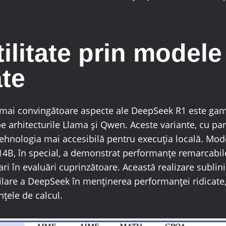
ilitate prin modele
ate
e mai convingătoare aspecte ale DeepSeek R1 este ga
pe arhitecturile Llama și Qwen. Aceste variante, cu pa
 tehnologia mai accesibilă pentru execuția locală. Mo
14B, în special, a demonstrat performanțe remarcabil
i în evaluări cuprinzătoare. Această realizare sublini
tilare a DeepSeek în menținerea performanței ridicate
nțele de calcul.