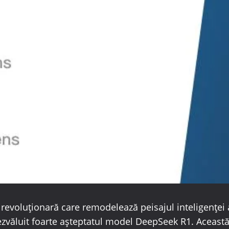
 revoluționară care remodelează peisajul inteligenței ar
zvăluit foarte așteptatul model DeepSeek R1. Aceast