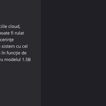
iile cloud,
ate fi rulat
cerințe
 sistem cu cel
 în funcție de
tru modelul 1.5B