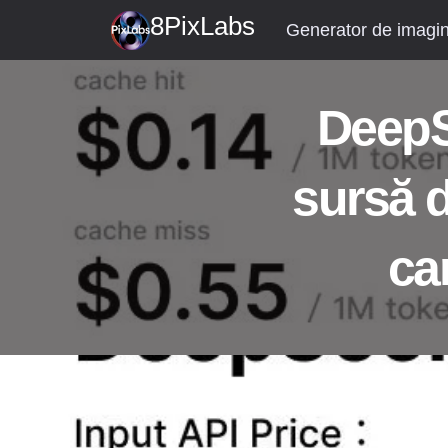
Treci
8PixLabs
Generator de imagini
la
conținut
DeepS
sursă 
ca