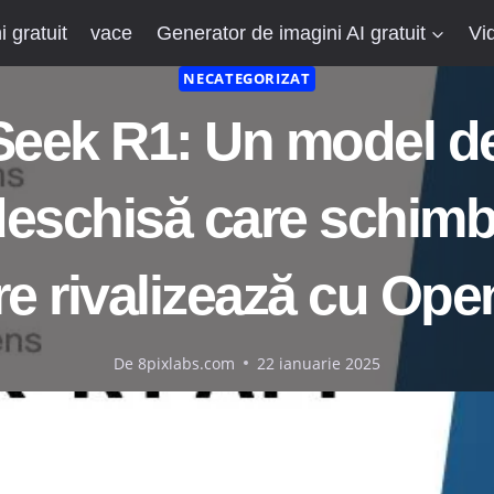
 gratuit
vace
Generator de imagini AI gratuit
Vi
NECATEGORIZAT
eek R1: Un model de
deschisă care schimbă
re rivalizează cu Ope
De
8pixlabs.com
22 ianuarie 2025