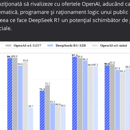
ziționată să rivalizeze cu ofertele OpenAI, aducând ca
matică, programare și raționament logic unui public 
eea ce face DeepSeek R1 un potențial schimbător de 
ciale.