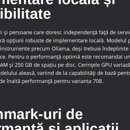
bilitate
ii și persoane care doresc independență față de servic
ră opțiuni robuste de implementare locală. Modelul po
d instrumente precum Ollama, deși trebuie îndeplinite 
ice. Pentru o performanță optimă este recomandat un
AM și 250 GB de spațiu pe disc. Cerințele GPU variază
lului aleasă, variind de la capabilități de bază pen
de înaltă performanță pentru varianta 70B.
mark-uri de
manță și aplicații