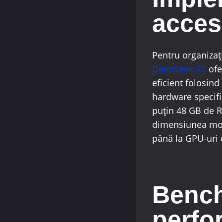
accesi
Pentru organizaț
DeepSeek R1
ofe
eficient folosin
hardware specif
puțin 48 GB de R
dimensiunea mode
până la GPU-uri 
Bench
perfor