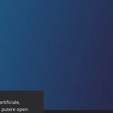
tificiale,
ă putere open-