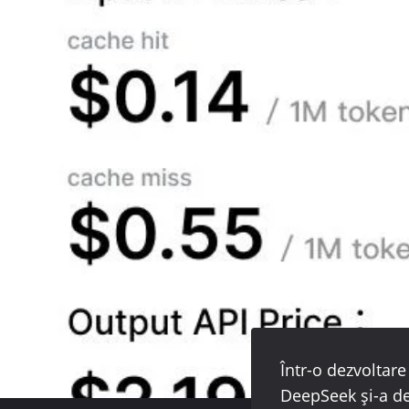
Într-o dezvoltare
DeepSeek și-a de