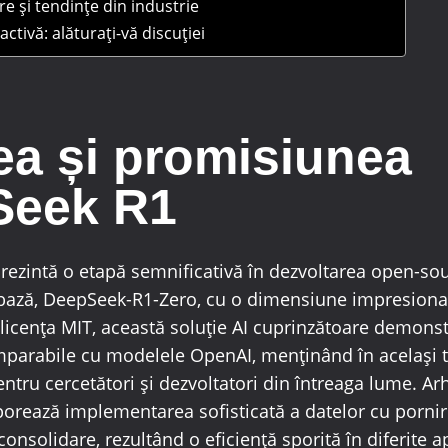
are și tendințe din industrie
ctivă: alăturați-vă discuției
ea și promisiunea
Seek R1
ezintă o etapă semnificativă în dezvoltarea open-sou
bază, DeepSeek-R1-Zero, cu o dimensiune impresiona
licența MIT, această soluție AI cuprinzătoare demons
parabile cu modelele OpenAI, menținând în același 
entru cercetători și dezvoltatori din întreaga lume. Ar
orează implementarea sofisticată a datelor cu pornire
consolidare, rezultând o eficiență sporită în diferite ap