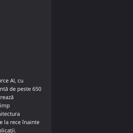
rce AI, cu
ntă de peste 650
trează
timp
hitectura
 la rece înainte
licații.