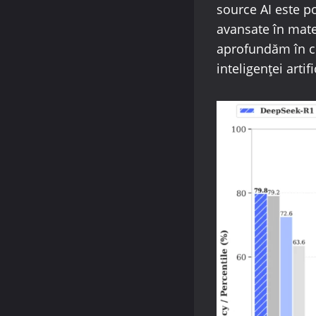
source AI este po
avansate în mate
aprofundăm în c
inteligenței artifi