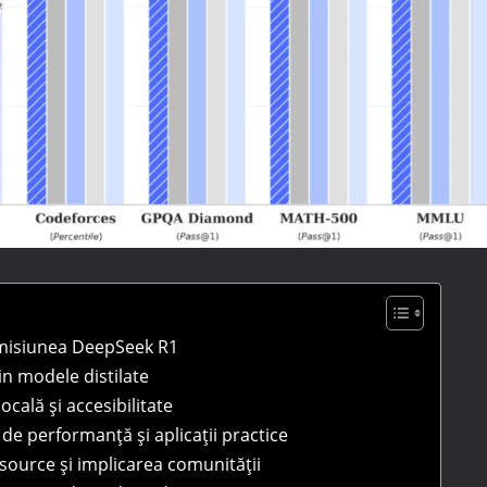
omisiunea DeepSeek R1
rin modele distilate
cală și accesibilitate
e performanță și aplicații practice
source și implicarea comunității