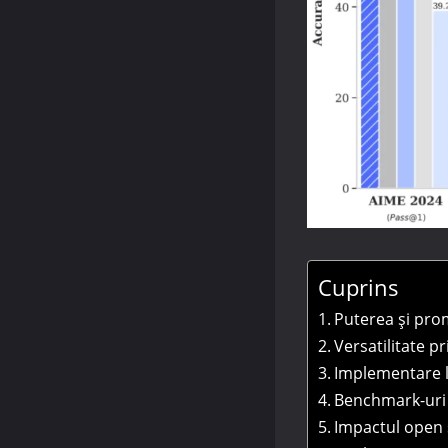
Cuprins
Puterea și pr
Versatilitate p
Implementare lo
Benchmark-uri d
Impactul open 