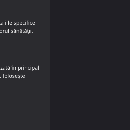
aliile specifice
rul sănătății.
zată în principal
, folosește
.