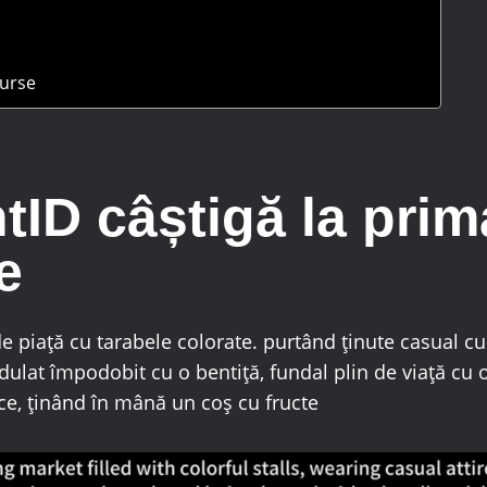
surse
tID câștigă la prim
e
e piață cu tarabele colorate. purtând ținute casual c
dulat împodobit cu o bentiță, fundal plin de viață cu 
ce, ținând în mână un coș cu fructe