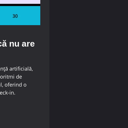
că nu are
ță artificială,
goritmi de
l, oferind o
eck-in.