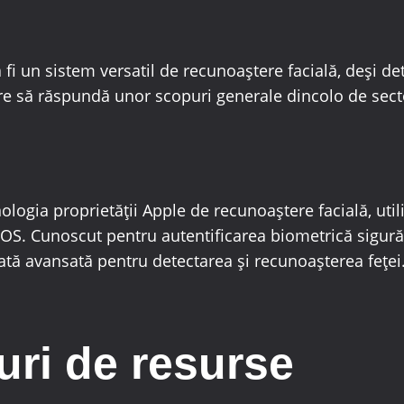
 fi un sistem versatil de recunoaștere facială, deși det
are să răspundă unor scopuri generale dincolo de secto
logia proprietății Apple de recunoaștere facială, utili
 iOS. Cunoscut pentru autentificarea biometrică sigură
tă avansată pentru detectarea și recunoașterea feței
uri de resurse