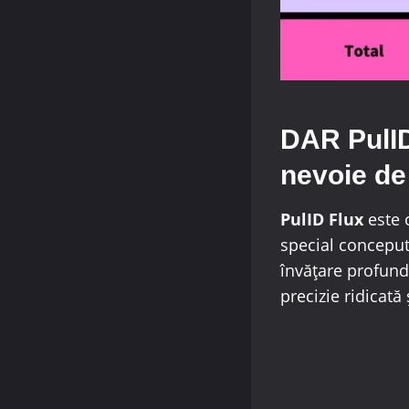
DAR PulID
nevoie de
PulID Flux
este o
special conceput
învățare profundă
precizie ridicată