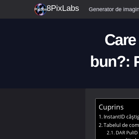
Treci
8PixLabs
Generator de imagini
la
conținut
Care
bun?: P
Cuprins
InstantID câști
Tabelul de com
DAR PulID 