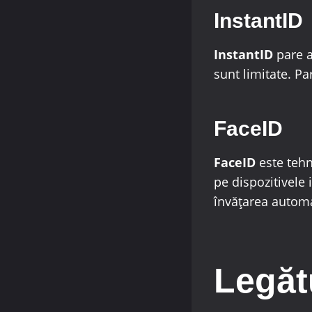
InstantID
InstantID
pare a
sunt limitate. P
FaceID
FaceID
este tehno
pe dispozitivele
învățarea automa
Legăt