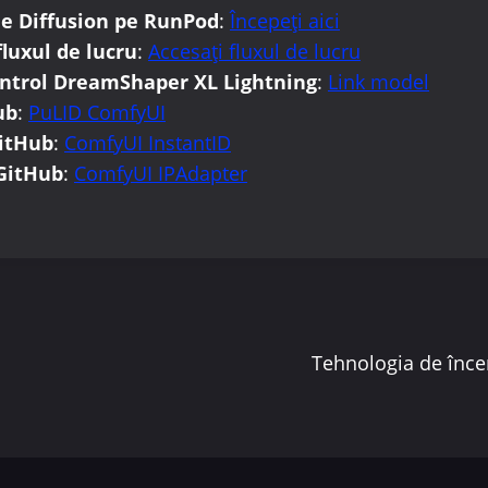
le Diffusion pe RunPod
:
Începeți aici
fluxul de lucru
:
Accesați fluxul de lucru
ontrol DreamShaper XL Lightning
:
Link model
ub
:
PuLID ComfyUI
GitHub
:
ComfyUI InstantID
 GitHub
:
ComfyUI IPAdapter
re
Tehnologia de încer
e