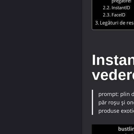
pregătire!
InstantID
FaceID
Legături de re
Instan
veder
prompt: plin d
păr roșu și on
produse exoti