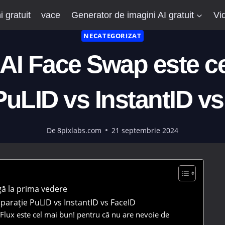
 gratuit
vace
Generator de imagini AI gratuit
Vi
NECATEGORIZAT
 AI Face Swap este ce
uLID vs InstantID v
De
8pixlabs.com
21 septembrie 2024
gă la prima vedere
parație PuLID vs InstantID vs FaceID
Flux este cel mai bun! pentru că nu are nevoie de