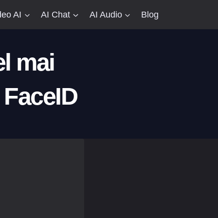
deo AI
AI Chat
AI Audio
Blog
l mai
s FaceID