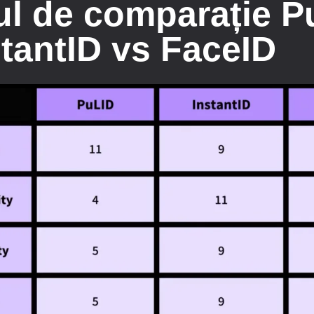
ul de comparație P
stantID vs FaceID