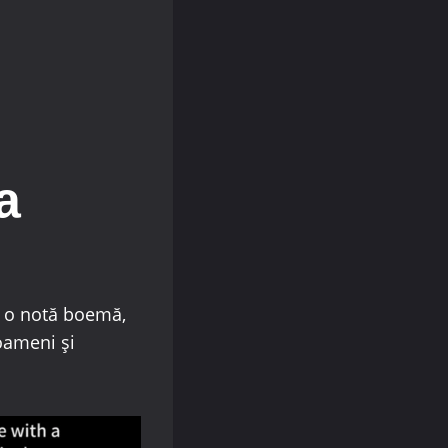
a
u o notă boemă,
oameni și