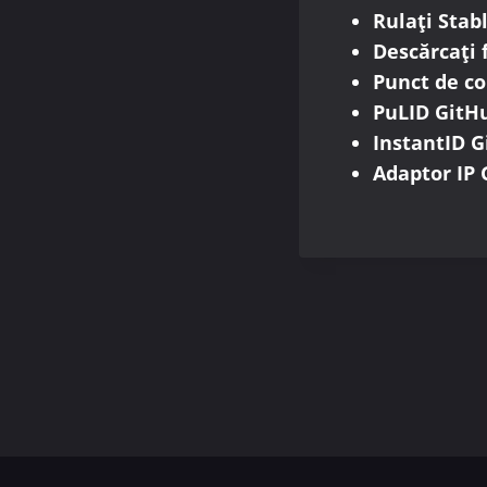
Rulați Stab
Descărcați 
Punct de c
PuLID GitH
InstantID 
Adaptor IP
Naviga
în
articol