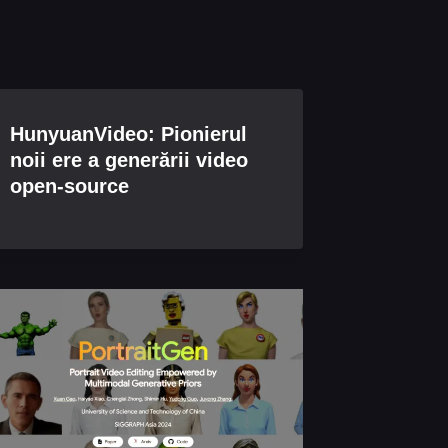
HunyuanVideo: Pionierul
noii ere a generării video
open-source