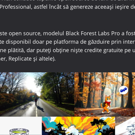
 Professional, astfel încât să genereze aceeași ieșire 
este open source, modelul Black Forest Labs Pro a fos
ste disponibil doar pe platforma de găzduire prin inte
ne plătită, dar puteți obține niște credite gratuite pe u
r, Replicate și altele).