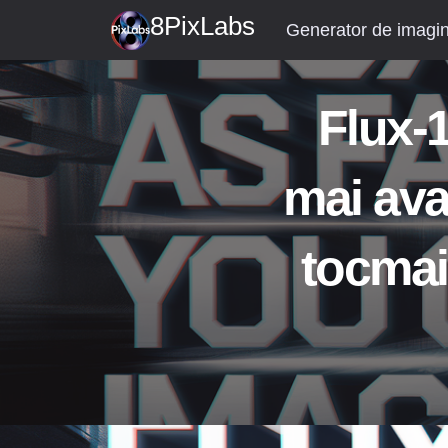
Treci
8PixLabs
Generator de imagini
la
conținut
Flux-1
mai ava
tocmai 