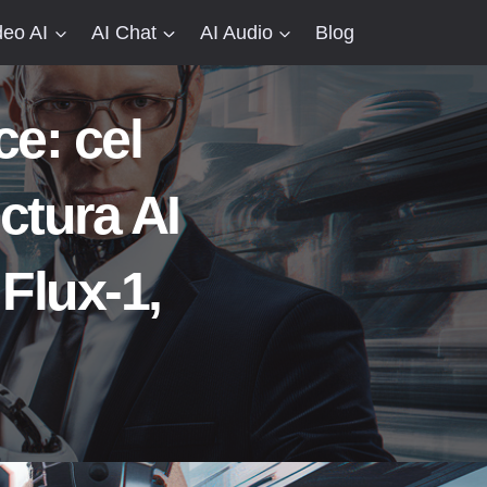
deo AI
AI Chat
AI Audio
Blog
ce: cel
ctura AI
 Flux-1,