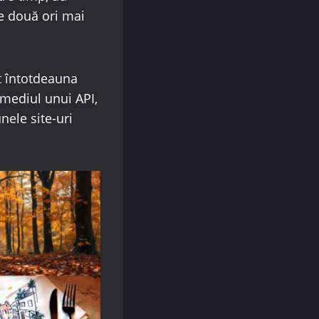
de două ori mai
t întotdeauna
rmediul unui API,
nele site-uri