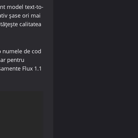
ent model text-to-
tiv șase ori mai
ățește calitatea
sub numele de cod
lar pentru
samente Flux 1.1