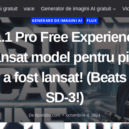
 gratuit
vace
Generator de imagini AI gratuit
Vi
GENERARE DE IMAGINI AI
FLUX
.1 Pro Free Experien
nsat model pentru pi
a fost lansat! (Beats
SD-3!)
De
8pixlabs.com
octombrie 4, 2024