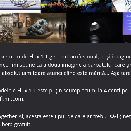
exemplu de Flux 1.1 generat profesional, deși imagine
 meu îmi spune că a doua imagine a bărbatului care ț
 absolut uimitoare atunci când este mărită... Așa tare
delele Flux 1.1 este puțin scump acum, la 4 cenți pe 
bfl.ml.com.
ther AI, acesta este tipul de care ar trebui să-l ține
 beta gratuit.