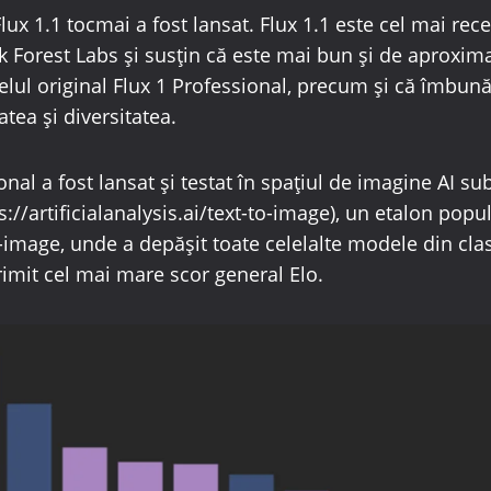
Flux 1.1 tocmai a fost lansat. Flux 1.1 este cel mai rec
k Forest Labs și susțin că este mai bun și de aproxima
lul original Flux 1 Professional, precum și că îmbunăt
atea și diversitatea.
onal a fost lansat și testat în spațiul de imagine AI 
s://artificialanalysis.ai/text-to-image), un etalon popu
-image, unde a depășit toate celelalte modele din cla
rimit cel mai mare scor general Elo.