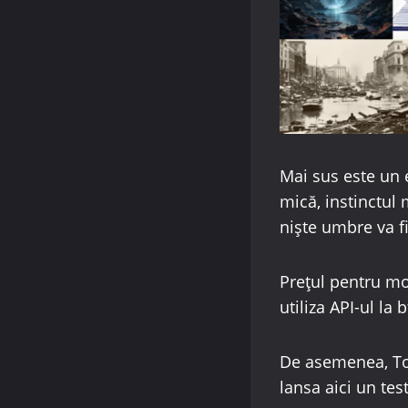
Mai sus este un 
mică, instinctul
niște umbre va fi
Prețul pentru mo
utiliza API-ul la 
De asemenea, Toge
lansa aici un test