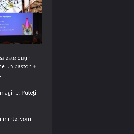
a este puțin
ine un baston +
.
imagine. Puteți
ți minte, vom