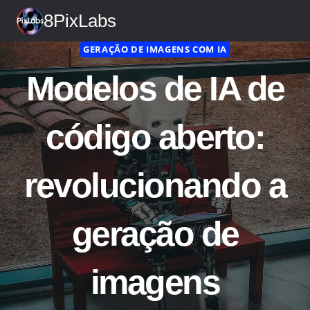
Saltar
8PixLabs
para
o
GERAÇÃO DE IMAGENS COM IA
conteúdo
Modelos de IA de
código aberto:
revolucionando a
geração de
imagens