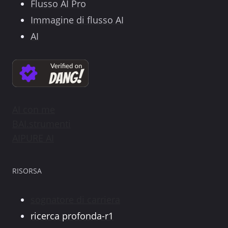
Flusso AI Pro
Immagine di flusso AI
AI
AI con me
BAI.strumenti
AIPURE AI
RISORSA
sognatore di carriera
ricerca profonda-r1