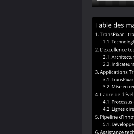
Table des ma
TransPixar : t
Technologi
L'excellence t
Architectu
Indicateur
Applications T
TransPixar 
Mise en œu
Cadre de déve
Processus 
Lignes dire
Pipeline d'inn
Développem
Assistance tec