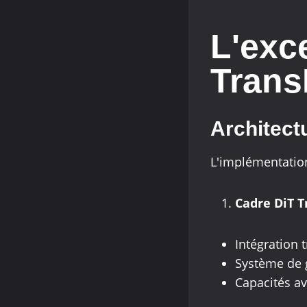
L'exc
Trans
Architect
L'implémentatio
Cadre DiT T
Intégration 
Système de 
Capacités a