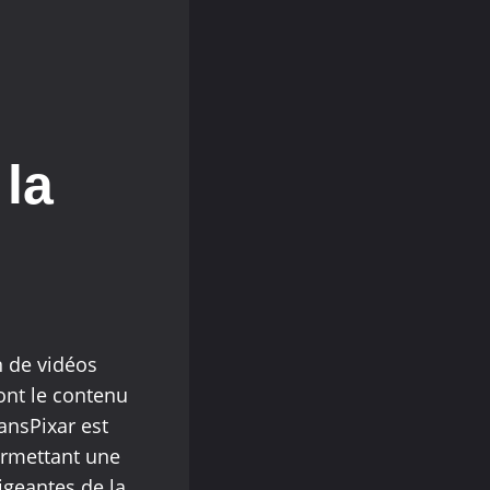
 la
n de vidéos
ont le contenu
ansPixar est
ermettant une
igeantes de la