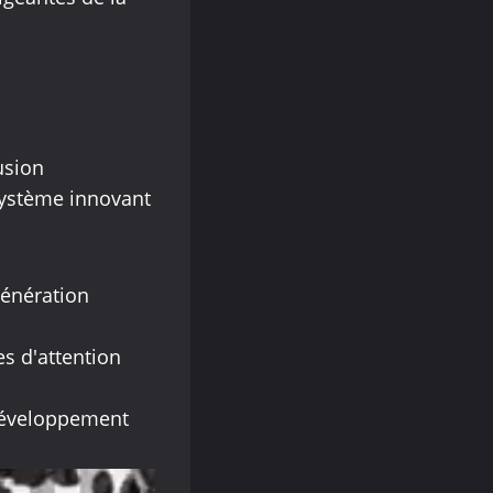
usion
 système innovant
génération
s d'attention
 développement