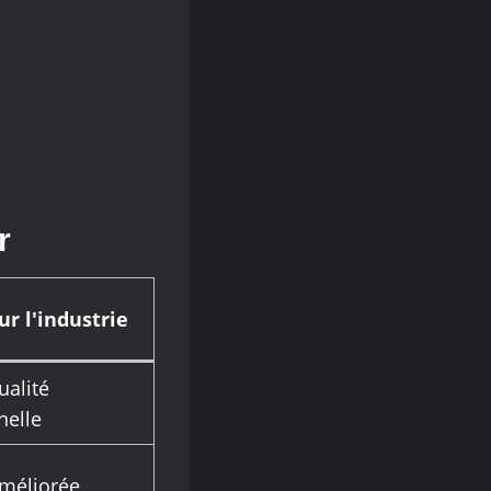
r
ur l'industrie
ualité
nelle
améliorée