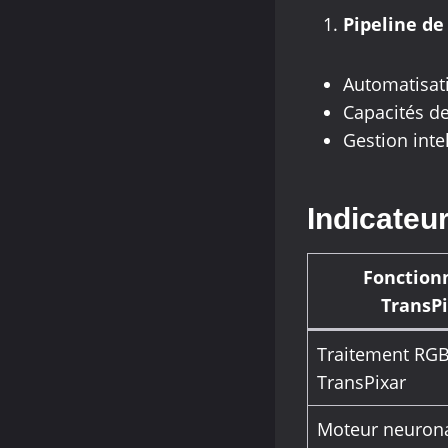
Pipeline de
Automatisati
Capacités d
Gestion inte
Indicateu
Fonctionn
TransP
Traitement RG
TransPixar
Moteur neuron