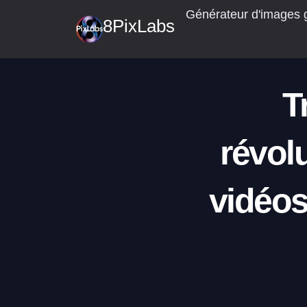
Skip
Générateur d'images g
8PixLabs
to
content
T
révol
vidéos