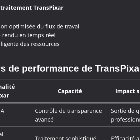
 traitement TransPixar
on optimisée du flux de travail
e rendu en temps réel
lligente des ressources
rs de performance de TransPixa
alité
Capacité
Impact s
ixar
BA
Contrôle de transparence
Sortie de q
avancé
profession
al
Traitement sophistiqué
Efficacité 