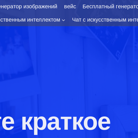
енератор изображений
вейс
Бесплатный генерат
сственным интеллектом
Чат с искусственным инт
е краткое