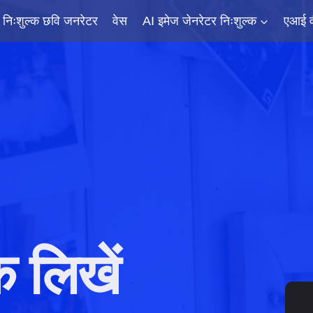
निःशुल्क छवि जनरेटर
वेस
AI इमेज जेनरेटर निःशुल्क
एआई व
षक लिखें