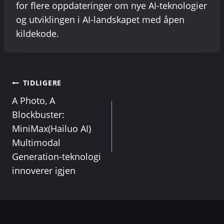
for flere oppdateringer om nye AI-teknologier
og utviklingen i AI-landskapet med åpen
kildekode.
Innleggsnavigasj
TIDLIGERE
A Photo, A
Blockbuster:
MiniMax(Hailuo AI)
Multimodal
Generation-teknologi
innoverer igjen