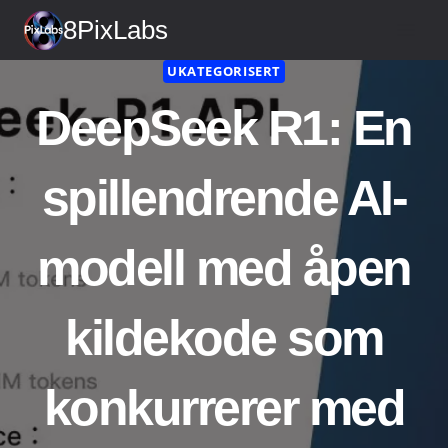
Gå
8PixLabs
til
innhold
UKATEGORISERT
DeepSeek R1: En
spillendrende AI-
modell med åpen
kildekode som
konkurrerer med