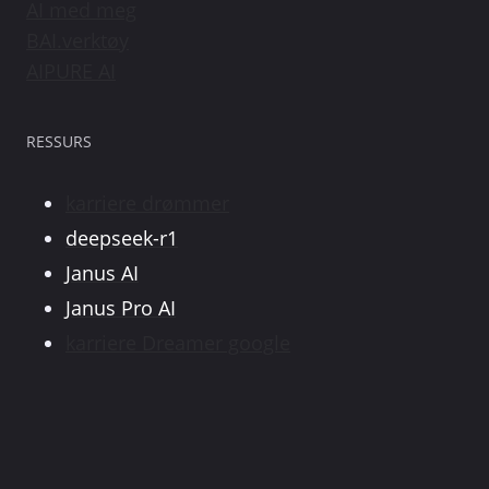
AI med meg
BAI.verktøy
AIPURE AI
RESSURS
karriere drømmer
deepseek-r1
Janus AI
Janus Pro AI
karriere Dreamer google