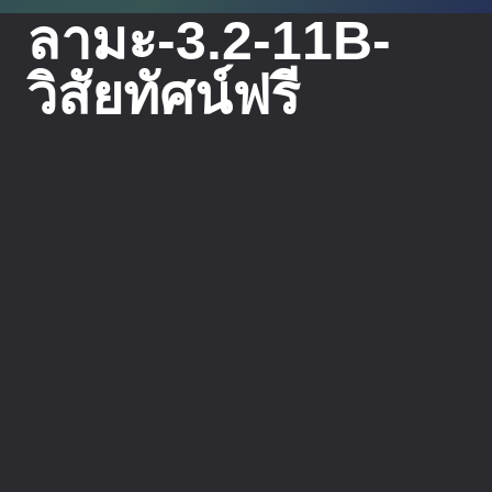
ลามะ-3.2-11B-
วิสัยทัศน์ฟรี