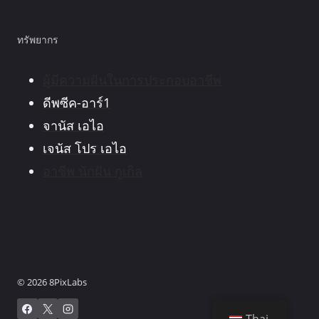
ทรัพยากร
ผู้มีความฝันในการประกอบอาชีพ
ดีพซีค-อาร์1
จานัส เอไอ
เจนัส โปร เอไอ
อาชีพ นักฝัน กูเกิล
© 2026 8PixLabs