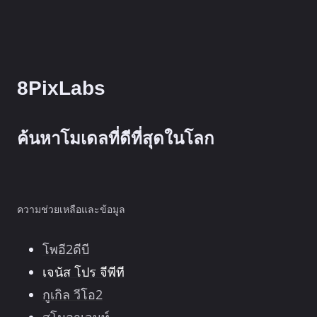
8PixLabs
ค้นหาโมเดลที่ดีที่สุดในโลก
ความช่วยเหลือและข้อมูล
โพอี2ดีบี
เจนัส โปร จีพีที
กูเกิล วีโอ2