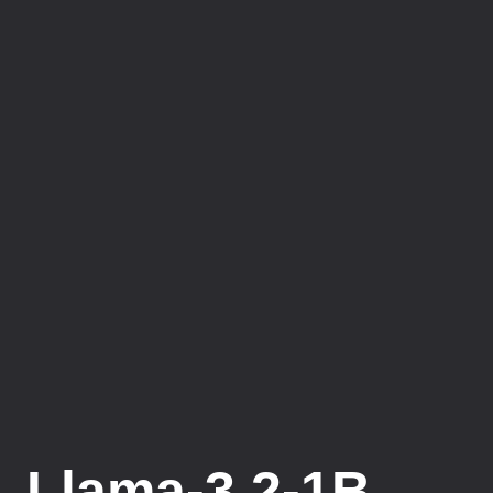
Llama-3.2-1B