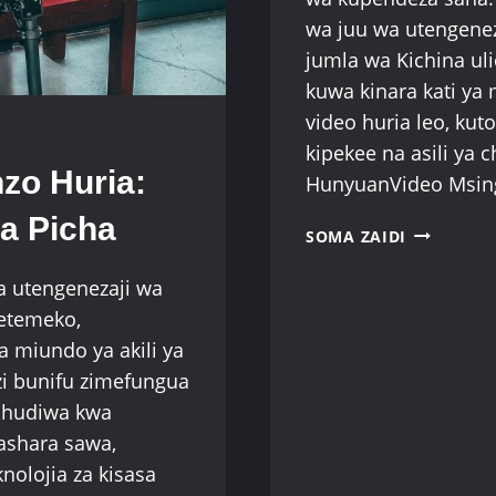
wa juu wa utengene
jumla wa Kichina ul
kuwa kinara kati ya 
video huria leo, ku
kipekee na asili ya 
zo Huria:
HunyuanVideo Msin
ha Picha
HUNYUANV
SOMA ZAIDI
KUANZISH
ENZI
la utengenezaji wa
MPYA
tetemeko,
YA
miundo ya akili ya
UZALISHAJ
izi bunifu zimefungua
WA
VIDEO
uhudiwa kwa
WA
ashara sawa,
CHANZO
knolojia za kisasa
HURIA