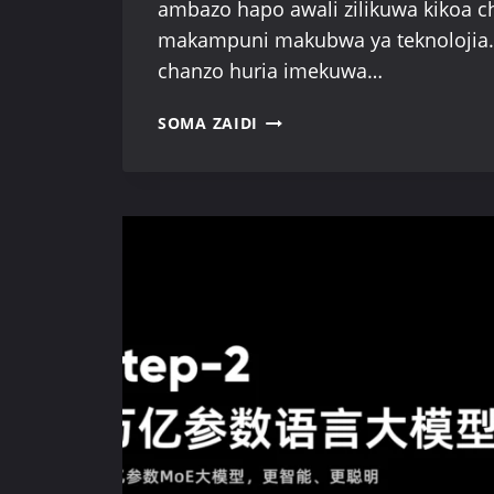
ambazo hapo awali zilikuwa kikoa c
makampuni makubwa ya teknolojia.
chanzo huria imekuwa…
MIUNDO
SOMA ZAIDI
YA
AI
YA
CHANZO
HURIA:
KUBADILISHA
KIZAZI
CHA
PICHA