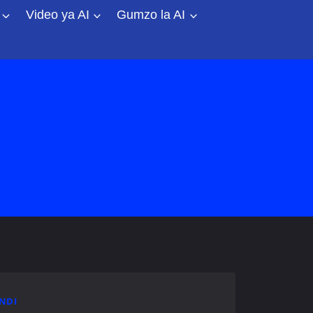
Video ya AI
Gumzo la AI
NDI