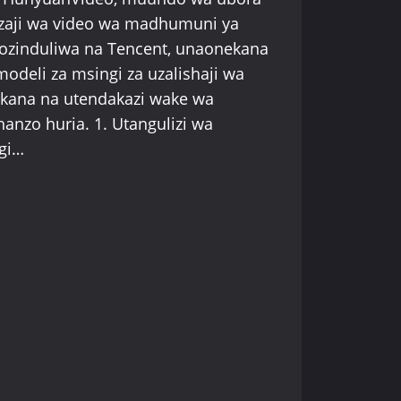
zaji wa video wa madhumuni ya
iozinduliwa na Tencent, unaonekana
modeli za msingi za uzalishaji wa
tokana na utendakazi wake wa
chanzo huria. 1. Utangulizi wa
gi…
IDEO:
A
I