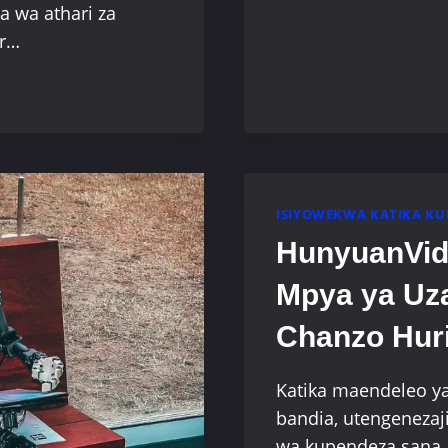
10
sa wa athari za
BORA
ar…
ZA
PICHA
ZA
FLUX
AI
ISIYOWEKWA KATIKA KU
HunyuanVid
Mpya ya Uza
Chanzo Hur
Katika maendeleo ya 
bandia, utengeneza
wa kupendeza sana