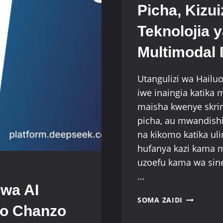
Picha, Kizui
Teknolojia y
Multimodal
Utangulizi wa Hailu
iwe inaingia katika 
maisha kwenye skrin
picha, au mwandishi
na kikomo katika u
hufanya kazi kama m
uzoefu kama wa si
…
wa AI
PICHA,
SOMA ZAIDI
zo Chanzo
KIZUIZI:
MINIMAX(