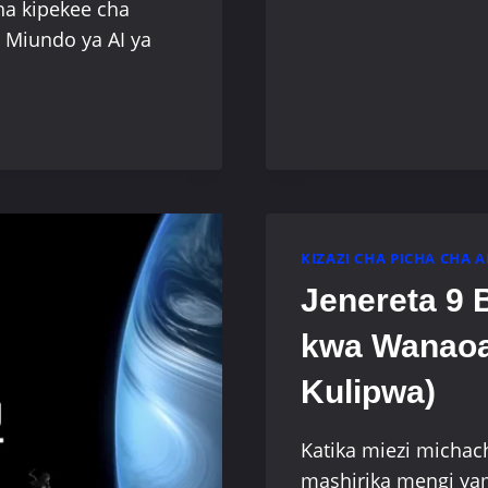
ha kipekee cha
 Miundo ya AI ya
KIZAZI CHA PICHA CHA A
Jenereta 9 
kwa Wanaoan
Kulipwa)
Katika miezi michac
mashirika mengi yam