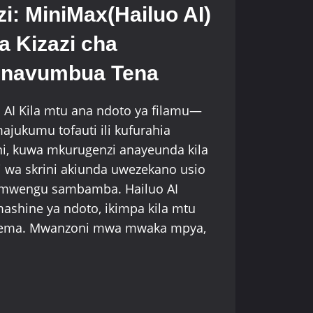
zi: MiniMax(Hailuo AI)
a Kizazi cha
 Inavumbua Tena
o AI Kila mtu ana ndoto ya filamu—
majukumu tofauti ili kufurahia
i, kuwa mkurugenzi anayeunda kila
 wa skrini akiunda uwezekano usio
limwengu sambamba. Hailuo AI
ashine ya ndoto, ikimpa kila mtu
nema. Mwanzoni mwa mwaka mpya,
HAILUO