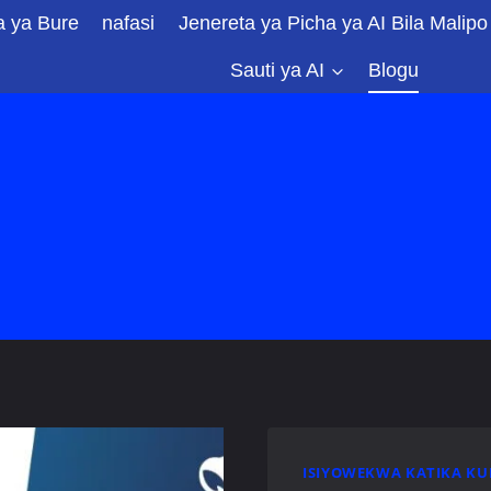
a ya Bure
nafasi
Jenereta ya Picha ya AI Bila Malipo
Sauti ya AI
Blogu
ISIYOWEKWA KATIKA KU