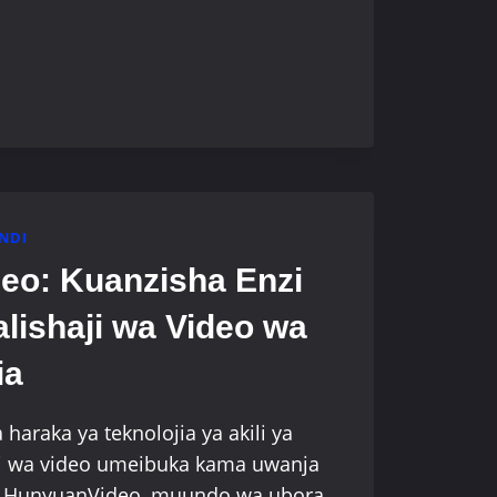
NDI
eo: Kuanzisha Enzi
lishaji wa Video wa
ia
haraka ya teknolojia ya akili ya
ji wa video umeibuka kama uwanja
. HunyuanVideo, muundo wa ubora