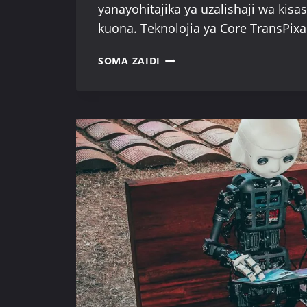
yanayohitajika ya uzalishaji wa kisa
kuona. Teknolojia ya Core TransPix
TRANSPIXAR:
SOMA ZAIDI
MFUMO
WA
UZALISHAJI
WA
VIDEO
WA
UWAZI
WA
MAPINDUZI
WA
AI