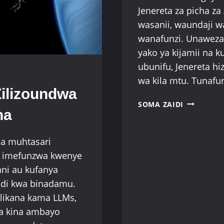
Jenereta za picha z
wasanii, waundaji w
wanafunzi. Unaweza
yako ya kijamii na
ubunifu, Jenereta hi
wa kila mtu. Tunafur
Zilizoundwa
JENERETA
SOMA ZAIDI
na
9
BORA
ZA
na muhtasari
PICHA
 imefunzwa kwenye
ZA
ani au kufanya
AI
KWA
aidi kwa binadamu.
WANAOAN
ulikana kama LLMs,
(BILA
a kina ambayo
MALIPO