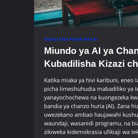
KIZAZI CHA PICHA CHA AI
Miundo ya AI ya Chan
Kubadilisha Kizazi c
Katika miaka ya hivi karibuni, eneo 
picha limeshuhudia mabadiliko ya 
yanayochochewa na kuongezeka kwa 
bandia ya chanzo huria (AI). Zana h
uwezekano ambao haujawahi kush
waundaji, wasanidi programu, na bi
zikiweka kidemokrasia ufikiaji wa te