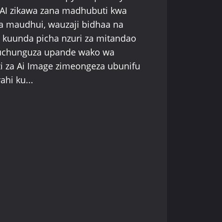
a AI zikawa zana madhubuti kwa
a maudhui, wauzaji bidhaa na
 kuunda picha nzuri za mitandao
 kuchunguza upande wako wa
zi za Ai Image zimeongeza ubunifu
ahi ku...
ZA