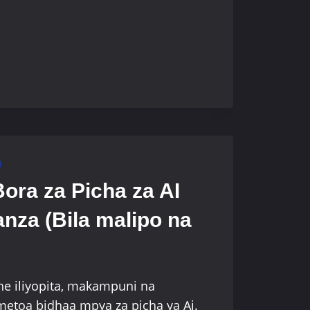
I
Bora za Picha za AI
za (Bila malipo na
he iliyopita, makampuni na
etoa bidhaa mpya za picha ya Ai.