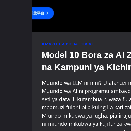
KIZAZI CHA PICHA CHA AI
Model 10 Bora za AI 
na Kampuni ya Kichi
Muundo wa LLM ni nini? Ufafanuzi 
Muundo wa AI ni programu ambayo
seti ya data ili kutambua ruwaza ful
maamuzi fulani bila kuingilia kati z
Miundo mikubwa ya lugha, pia inaj
ni miundo mikubwa ya kujifunza kw