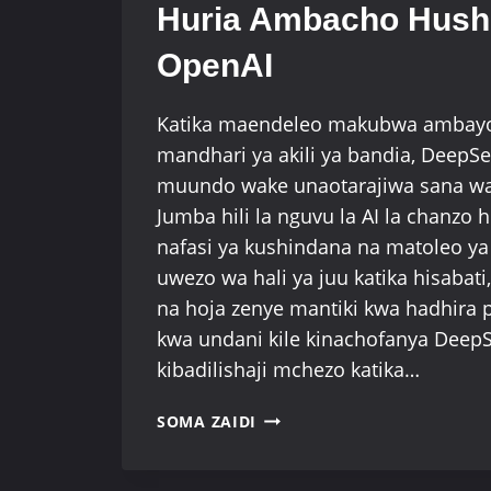
Huria Ambacho Hush
OpenAI
Katika maendeleo makubwa ambay
mandhari ya akili ya bandia, DeepS
muundo wake unaotarajiwa sana wa
Jumba hili la nguvu la AI la chanzo h
nafasi ya kushindana na matoleo ya
uwezo wa hali ya juu katika hisabat
na hoja zenye mantiki kwa hadhira
kwa undani kile kinachofanya Deep
kibadilishaji mchezo katika…
DEEPSEEK
SOMA ZAIDI
R1:
MFANO