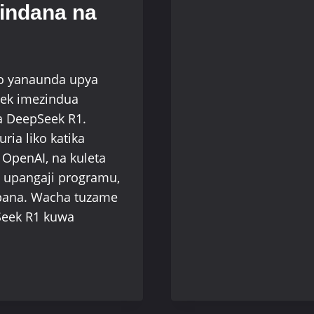
indana na
AI)
TEKNOLOJ
YA
KIZAZI
CHA
o yanaunda upya
MULTIMO
eek imezindua
INAVUMB
 DeepSeek R1.
TENA
uria liko katika
 OpenAI, na kuleta
i, upangaji programu,
 pana. Wacha tuzame
Seek R1 kuwa