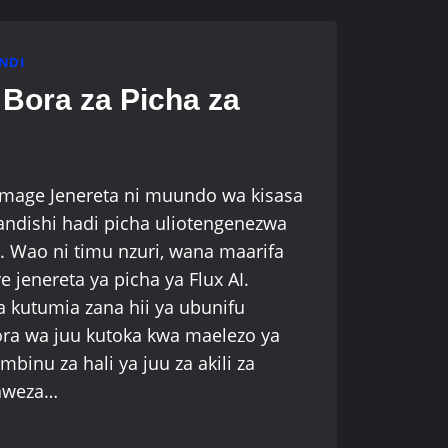
NDI
 Bora za Picha za
I Image Jenereta ni muundo wa kisasa
ndishi hadi picha uliotengenezwa
s. Wao ni timu nzuri, wana maarifa
jenereta ya picha ya Flux AI.
 kutumia zana hii ya ubunifu
ra wa juu kutoka kwa maelezo ya
binu za hali ya juu za akili za
naweza…