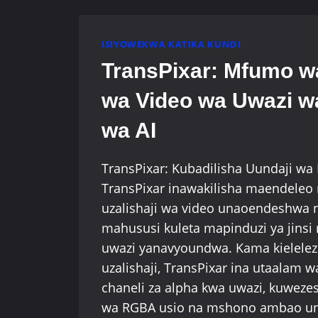
WA
AI
UNAOBADILISHA
ISIYOWEKWA KATIKA KUNDI
MCHEZO
CHANZO
TransPixar: Mfumo wa
HURIA
wa Video wa Uwazi w
AMBACHO
HUSHINDANA
wa AI
NA
OPENAI
TransPixar: Kubadilisha Uundaji wa 
TransPixar inawakilisha maendeleo
uzalishaji wa video unaoendeshwa n
mahususi kuleta mapinduzi ya jinsi
uwazi yanavyoundwa. Kama kielelez
uzalishaji, TransPixar ina utaalam 
chaneli za alpha kwa uwazi, kuweze
wa RGBA usio na mshono ambao una