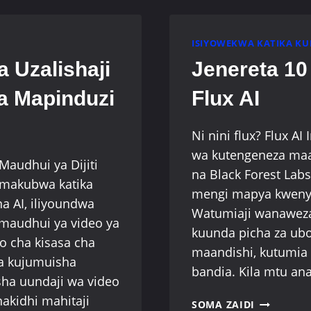
ISIYOWEKWA KATIKA KU
 Uzalishaji
Jenereta 10
a Mapinduzi
Flux AI
Ni nini flux? Flux A
wa kutengeneza maa
Maudhui ya Dijiti
na Black Forest Lab
 makubwa katika
mengi mapya kwenye 
a AI, iliyoundwa
Watumiaji wanaweza
 maudhui ya video ya
kuunda picha za ubo
o cha kisasa cha
maandishi, kutumia m
wa kujumuisha
bandia. Kila mtu a
sha uundaji wa video
kidhi mahitaji
JENERETA
SOMA ZAIDI