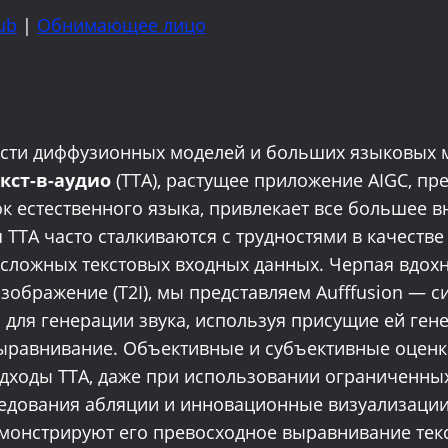
ub
|
Обнимающее лицо
асти диффузионных моделей и больших языковых м
кст-в-аудио
(TTA), растущее приложение AIGC, пр
ок естественного языка, привлекает все большее 
TTA часто сталкиваются с трудностями в качеств
ля сложных текстовых входных данных. Черпая вдо
зображение (T2I), мы представляем Aufffusion — с
I для генерации звука, используя присущие ей ге
ыравнивание. Объективные и субъективные оценки
дходы TTA, даже при использовании ограниченны
едования абляции и инновационные визуализации
онстрируют его превосходное выравнивание текст