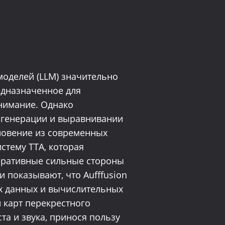
оделей (LLM) значительно
едназначенное для
внимание. Однако
е генерации и выравнивании
хновение из современных
истему TTA, которая
неративные сильные стороны
 показывают, что Aufffusion
х данных и вычислительных
 карт перекрестного
а и звука, принося пользу