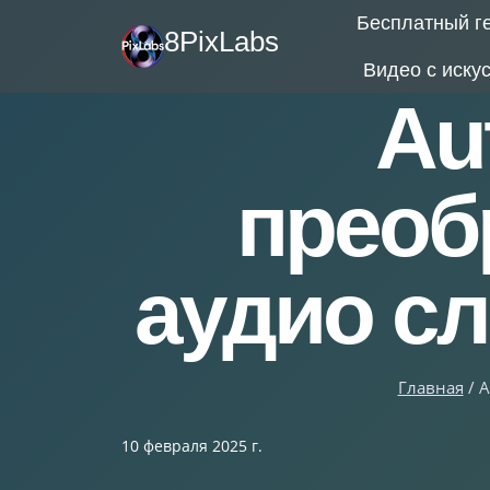
Перейти
Бесплатный г
8PixLabs
к
Видео с иску
содержимому
Au
преоб
аудио с
Главная
/
A
10 февраля 2025 г.