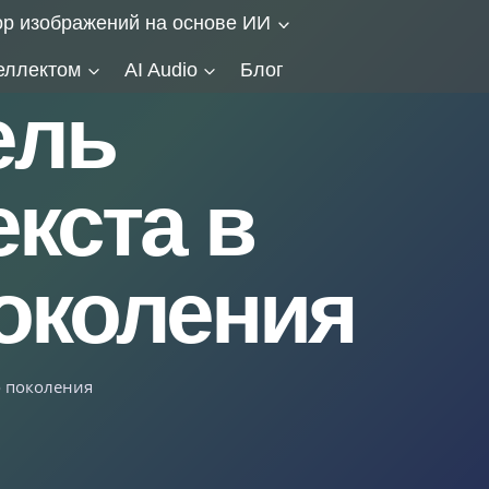
ор изображений на основе ИИ
еллектом
AI Audio
Блог
ель
кста в
околения
о поколения