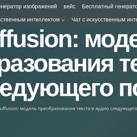
енератор изображений
вейс
Бесплатный генерат
сственным интеллектом
Чат с искусственным инт
ffusion: мод
разования те
ледующего п
uffusion: модель преобразования текста в аудио следующег