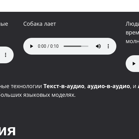
мые
Собака лает
Люди
врем
мол
ные технологии
Текст-в-аудио
,
аудио-в-аудио
, и
больших языковых моделях.
ия