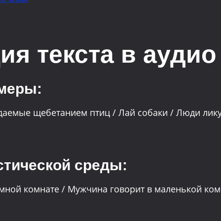
ция текста в аудио
имеры:
даемые щебетанием птиц / Лай собаки / Люди лику
устической среды:
мной комнате / Мужчина говорит в маленькой ком