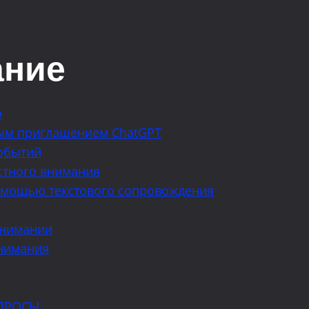
ание
о
вым приглашением ChatGPT
обытий
стного внимания
омощью текстового сопровождения
внимании
внимания
ПРОСЫ