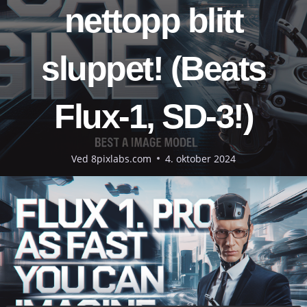
nettopp blitt
sluppet! (Beats
Flux-1, SD-3!)
Ved
8pixlabs.com
4. oktober 2024