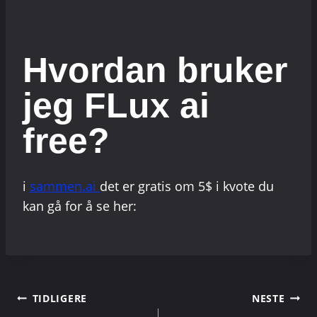
Hvordan bruker
jeg FLux ai
free?
i
sammen.ai
det er gratis om 5$ i kvote du
kan gå for å se her:
Innleggsnavigasj
TIDLIGERE
NESTE