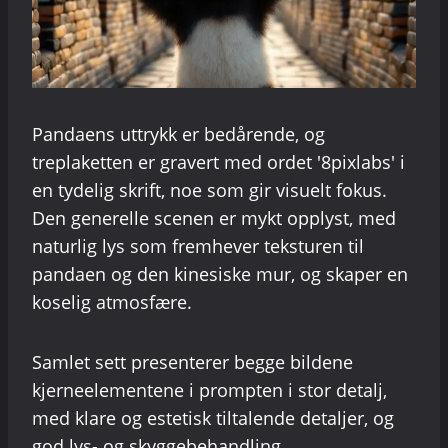
Pandaens uttrykk er bedårende, og
treplaketten er gravert med ordet '8pixlabs' i
en tydelig skrift, noe som gir visuelt fokus.
Den generelle scenen er mykt opplyst, med
naturlig lys som fremhever teksturen til
pandaen og den kinesiske mur, og skaper en
koselig atmosfære.
Samlet sett presenterer begge bildene
kjerneelementene i prompten i stor detalj,
med klare og estetisk tiltalende detaljer, og
god lys- og skyggebehandling.