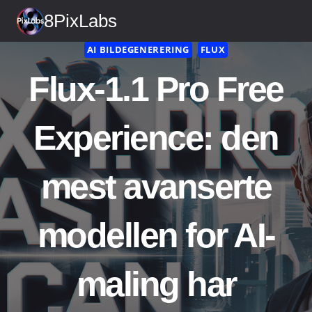
Gå
8PixLabs
til
innhold
AI BILDEGENERERING
FLUX
Flux-1.1 Pro Free
Experience: den
mest avanserte
modellen for AI-
maling har