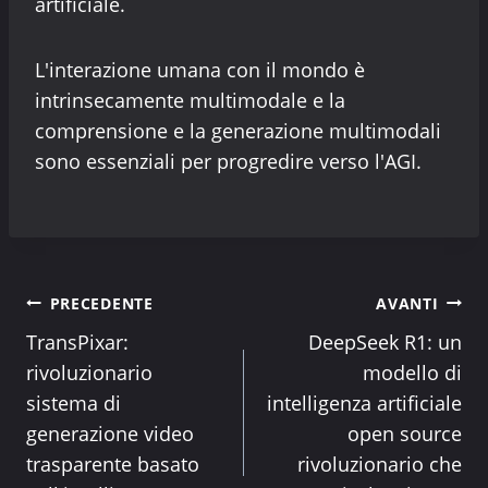
artificiale.
L'interazione umana con il mondo è
intrinsecamente multimodale e la
comprensione e la generazione multimodali
sono essenziali per progredire verso l'AGI.
Navigazione
PRECEDENTE
AVANTI
TransPixar:
DeepSeek R1: un
articoli
rivoluzionario
modello di
sistema di
intelligenza artificiale
generazione video
open source
trasparente basato
rivoluzionario che