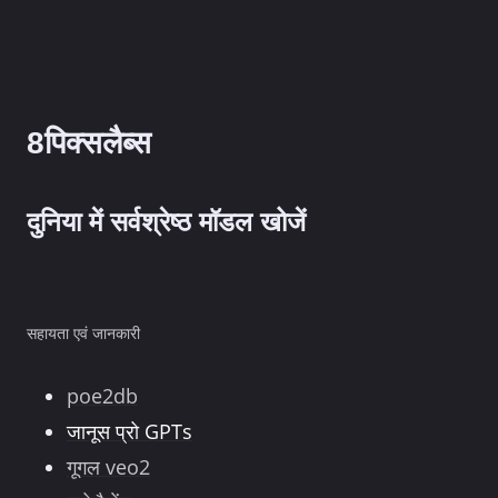
इमेज
मॉडल
खराब
नहीं
है
8पिक्सलैब्स
दुनिया में सर्वश्रेष्ठ मॉडल खोजें
सहायता एवं जानकारी
poe2db
जानूस प्रो GPTs
गूगल veo2