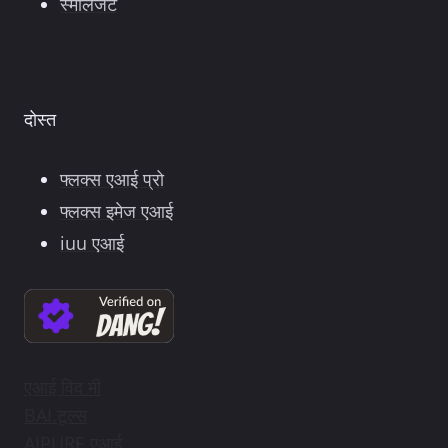
स्मोलैजेंट
दोस्त
फ्लक्स एआई प्रो
फ्लक्स इमेज एआई
iuu एआई
एआई विद मी
BAI.टूल्स
AIPURE एआई