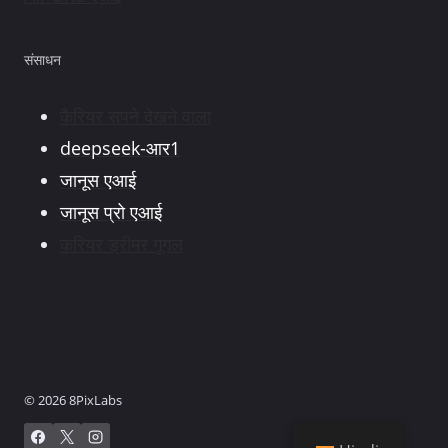
संसाधन
कैरियर सपने देखने वाला
deepseek-आर1
जानूस एआई
जानूस प्रो एआई
करियर ड्रीमर गूगल
© 2026 8PixLabs