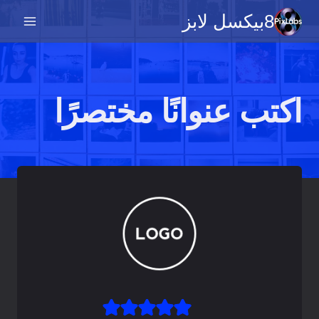
خطي
8بيكسل لابز
لى
لمحتوى
اكتب عنوانًا مختصرًا