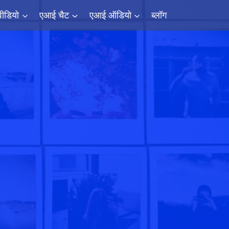
ीडियो
एआई चैट
एआई ऑडियो
ब्लॉग