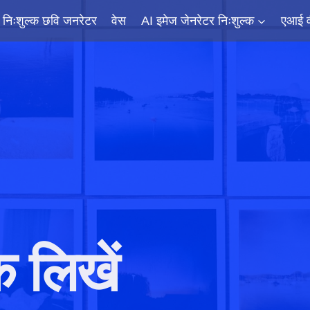
निःशुल्क छवि जनरेटर
वेस
AI इमेज जेनरेटर निःशुल्क
एआई व
षक लिखें