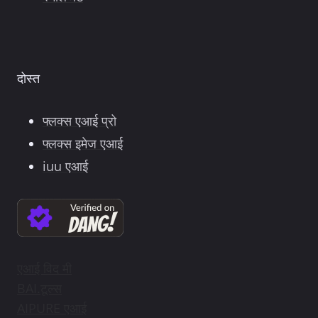
दोस्त
फ्लक्स एआई प्रो
फ्लक्स इमेज एआई
iuu एआई
एआई विद मी
BAI.टूल्स
AIPURE एआई